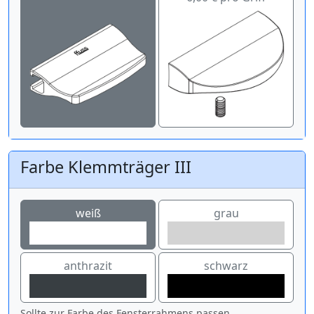
Farbe Klemmträger III
weiß
grau
anthrazit
schwarz
Sollte zur Farbe des Fensterrahmens passen.