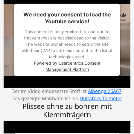
We need your consent to load the
Youtube service!
This content is not permitted to load due to
trackers that are not disclosed to the visitor.
The website owner needs to setup the site
with their CMP to add this content to the list of
technologies used.
Powered by
Usercentrics Consent
Management Platform
Der im Video eingesetzte Stoff ist
Albenga 26A67
.
Das gezeigte Maßband ist ein
Hultafors Talmeter
.
Plissee ohne zu bohren mit
Klemmträgern