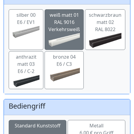
silber 00
weiß matt 01
schwarzbraun
E6 / EV1
RAL 9016
matt 02
Verkehrsweiß
RAL 8022
anthrazit
bronze 04
matt 03
E6 / C3
E6 / C-2
Bediengriff
Standard Kunststoff
Metall
6,00 € pro Griff