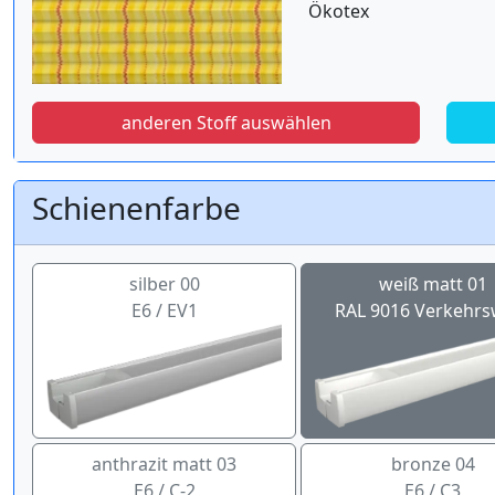
Ökotex
anderen Stoff auswählen
Schienenfarbe
silber 00
weiß matt 01
E6 / EV1
RAL 9016 Verkehrs
anthrazit matt 03
bronze 04
E6 / C-2
E6 / C3