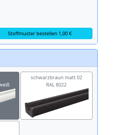
Stoffmuster bestellen 1,00 €
schwarzbraun matt 02
weiß
RAL 8022