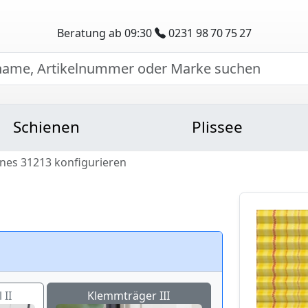
Beratung ab 09:30
0231 98 70 75 27
Schienen
Plissee
ines 31213 konfigurieren
 II
Klemmträger III