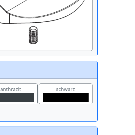
anthrazit
schwarz