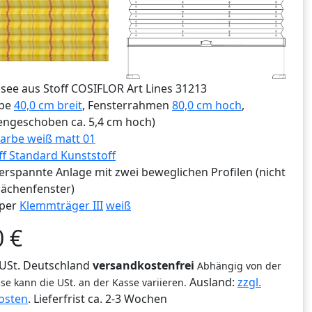
ssee aus Stoff COSIFLOR Art Lines 31213
ibe
40,0 cm breit
, Fensterrahmen
80,0 cm hoch
,
ngeschoben ca. 5,4 cm hoch)
arbe weiß matt 01
ff Standard Kunststoff
erspannte Anlage mit zwei beweglichen Profilen (nicht
lächenfenster)
per
Klemmträger III
weiß
0
€
% USt. Deutschland
versandkostenfrei
Abhängig von der
Ausland:
zzgl.
se kann die USt. an der Kasse variieren.
osten
. Lieferfrist
ca. 2-3 Wochen