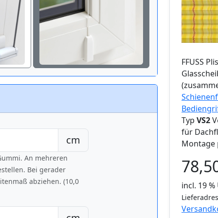
FFUSS
Pli
Glassche
(zusamme
Schienenf
Bediengri
Typ
VS2
V
für Dachf
cm
Montage 
h Gummi. An mehreren
78,5
tellen. Bei gerader
eitenmaß abziehen. (10,0
incl. 19 
Lieferadres
Versandk
cm