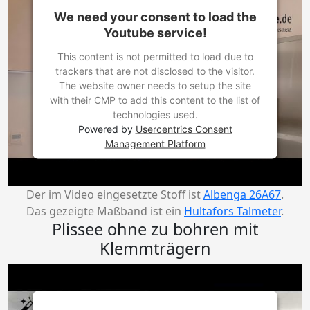
We need your consent to load the
Youtube service!
This content is not permitted to load due to
trackers that are not disclosed to the visitor.
The website owner needs to setup the site
with their CMP to add this content to the list of
technologies used.
Powered by
Usercentrics Consent
Management Platform
Der im Video eingesetzte Stoff ist
Albenga 26A67
.
Das gezeigte Maßband ist ein
Hultafors Talmeter
.
Plissee ohne zu bohren mit
Klemmträgern