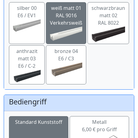
silber 00
weiß matt 01
schwarzbraun
E6 / EV1
RAL 9016
matt 02
Verkehrsweiß
RAL 8022
anthrazit
bronze 04
matt 03
E6 / C3
E6 / C-2
Bediengriff
Standard Kunststoff
Metall
6,00 € pro Griff