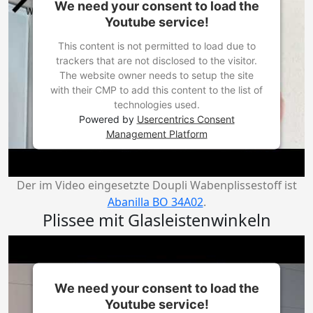
We need your consent to load the
Youtube service!
This content is not permitted to load due to
trackers that are not disclosed to the visitor.
The website owner needs to setup the site
with their CMP to add this content to the list of
technologies used.
Powered by
Usercentrics Consent
Management Platform
Der im Video eingesetzte Doupli Wabenplissestoff ist
Abanilla BO 34A02
.
Plissee mit Glasleistenwinkeln
We need your consent to load the
Youtube service!