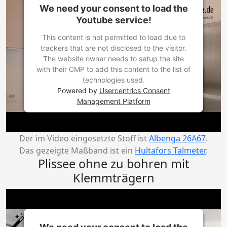
We need your consent to load the
Youtube service!
This content is not permitted to load due to
trackers that are not disclosed to the visitor.
The website owner needs to setup the site
with their CMP to add this content to the list of
technologies used.
Powered by
Usercentrics Consent
Management Platform
Der im Video eingesetzte Stoff ist
Albenga 26A67
.
Das gezeigte Maßband ist ein
Hultafors Talmeter
.
Plissee ohne zu bohren mit
Klemmträgern
We need your consent to load the