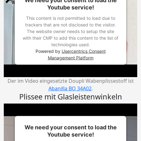
Youtube service!
This content is not permitted to load due to
trackers that are not disclosed to the visitor.
The website owner needs to setup the site
with their CMP to add this content to the list of
technologies used.
Powered by
Usercentrics Consent
Management Platform
Der im Video eingesetzte Doupli Wabenplissestoff ist
Abanilla BO 34A02
.
Plissee mit Glasleistenwinkeln
We need your consent to load the
Youtube service!