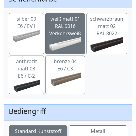
silber 00
weiß matt 01
schwarzbraun
E6 / EV1
RAL 9016
matt 02
Verkehrsweiß
RAL 8022
anthrazit
bronze 04
matt 03
E6 / C3
E6 / C-2
Bediengriff
Standard Kunststoff
Metall