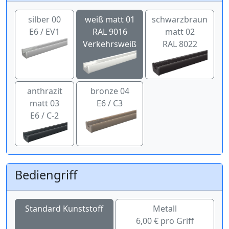
silber 00
weiß matt 01
schwarzbraun
E6 / EV1
RAL 9016
matt 02
Verkehrsweiß
RAL 8022
anthrazit
bronze 04
matt 03
E6 / C3
E6 / C-2
Bediengriff
Standard Kunststoff
Metall
6,00 € pro Griff