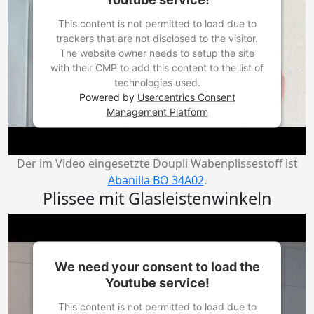
This content is not permitted to load due to
trackers that are not disclosed to the visitor.
The website owner needs to setup the site
with their CMP to add this content to the list of
technologies used.
Powered by
Usercentrics Consent
Management Platform
Der im Video eingesetzte Doupli Wabenplissestoff ist
Abanilla BO 34A02
.
Plissee mit Glasleistenwinkeln
We need your consent to load the
Youtube service!
This content is not permitted to load due to