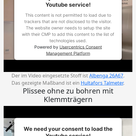
Youtube service!
This content is not permitted to load due to
trackers that are not disclosed to the visitor.
The website owner needs to setup the site
with their CMP to add this content to the list of
technologies used.
Powered by
Usercentrics Consent
Management Platform
Der im Video eingesetzte Stoff ist
Albenga 26A67
.
Das gezeigte Maßband ist ein
Hultafors Talmeter
.
Plissee ohne zu bohren mit
Klemmträgern
We need your consent to load the
Youtube service!