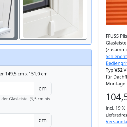
FFUSS
Pli
Glasleist
(zusamme
Schienenf
Bediengri
Typ
VS2
V
er 149,5 cm x 151,0 cm
für Dachf
Montage 
cm
104,
er Glasleiste. (9,5 cm bis
incl. 19 
Lieferadres
cm
Versandk