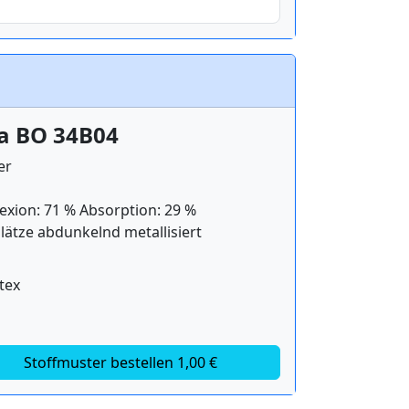
la BO 34B04
er
exion: 71 % Absorption: 29 %
lätze abdunkelnd metallisiert
tex
Stoffmuster bestellen 1,00 €