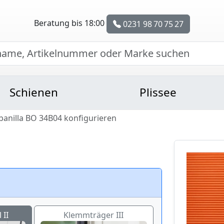
Beratung bis 18:00
0231 98 70 75 27
Schienen
Plissee
Abanilla BO 34B04 konfigurieren
 II
Klemmträger III