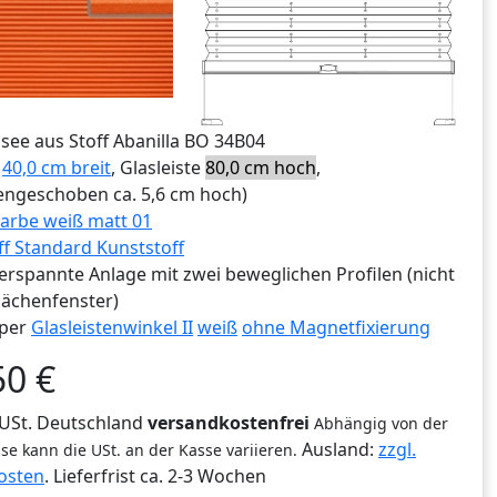
ssee aus Stoff Abanilla BO 34B04
e
40,0 cm breit
, Glasleiste
80,0 cm hoch
,
ngeschoben ca. 5,6 cm hoch)
arbe weiß matt 01
ff Standard Kunststoff
erspannte Anlage mit zwei beweglichen Profilen (nicht
lächenfenster)
per
Glasleistenwinkel II
weiß
ohne Magnetfixierung
50
€
% USt. Deutschland
versandkostenfrei
Abhängig von der
Ausland:
zzgl.
se kann die USt. an der Kasse variieren.
osten
. Lieferfrist
ca. 2-3 Wochen