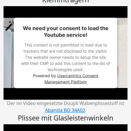
We need your consent to load the
Youtube service!
This content is not permitted to load due to
trackers that are not disclosed to the visitor.
The website owner needs to setup the site
with their CMP to add this content to the list of
technologies used.
Powered by
Usercentrics Consent
Management Platform
Der im Video eingesetzte Doupli Wabenplissestoff ist
Abanilla BO 34A02
.
Plissee mit Glasleistenwinkeln