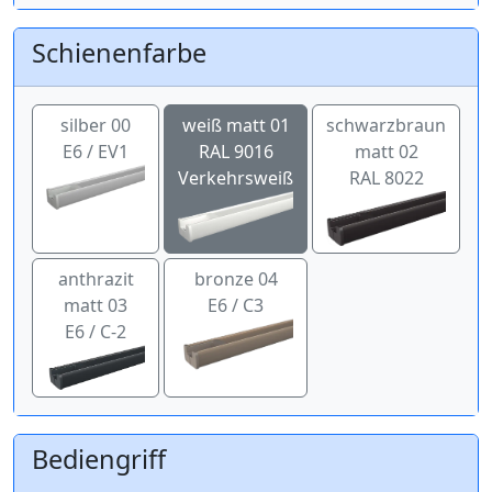
Schienenfarbe
silber 00
weiß matt 01
schwarzbraun
E6 / EV1
RAL 9016
matt 02
Verkehrsweiß
RAL 8022
anthrazit
bronze 04
matt 03
E6 / C3
E6 / C-2
Bediengriff