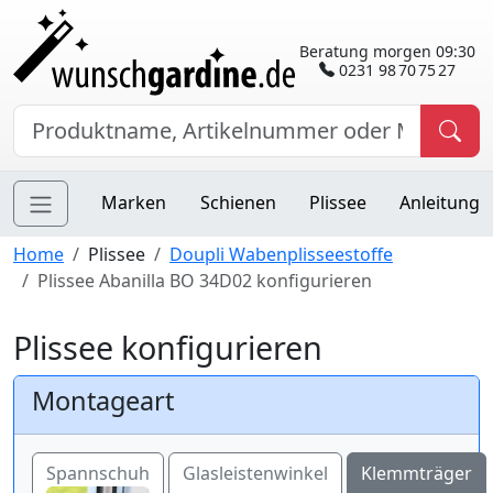
Beratung morgen 09:30
0231 98 70 75 27
Marken
Schienen
Plissee
Anleitung
Home
Plissee
Doupli Wabenplisseestoffe
Plissee Abanilla BO 34D02 konfigurieren
Plissee konfigurieren
Montageart
Spannschuh
Glasleistenwinkel
Klemmträger