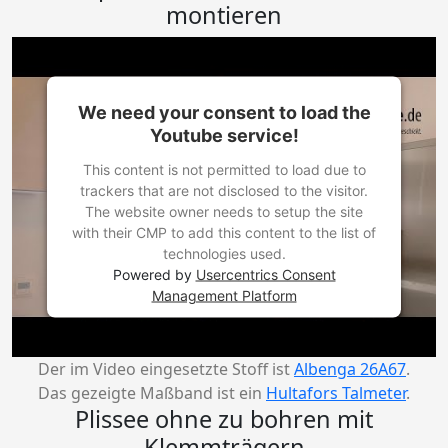
montieren
We need your consent to load the
Youtube service!
This content is not permitted to load due to
trackers that are not disclosed to the visitor.
The website owner needs to setup the site
with their CMP to add this content to the list of
technologies used.
Powered by
Usercentrics Consent
Management Platform
Der im Video eingesetzte Stoff ist
Albenga 26A67
.
Das gezeigte Maßband ist ein
Hultafors Talmeter
.
Plissee ohne zu bohren mit
Klemmträgern