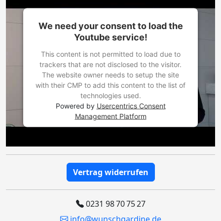
We need your consent to load the
Youtube service!
This content is not permitted to load due to
trackers that are not disclosed to the visitor.
The website owner needs to setup the site
with their CMP to add this content to the list of
technologies used.
Powered by
Usercentrics Consent
Management Platform
Vertrag widerrufen
0231 98 70 75 27
info@wunschgardine.de