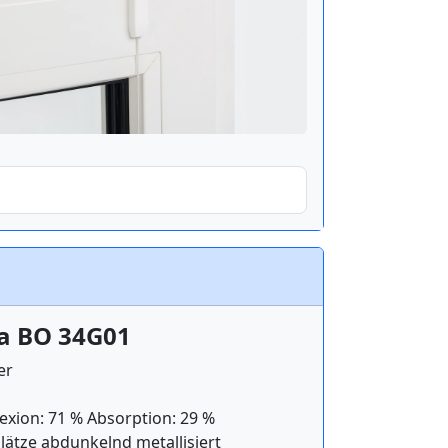
la BO 34G01
er
exion: 71 % Absorption: 29 %
lätze abdunkelnd metallisiert