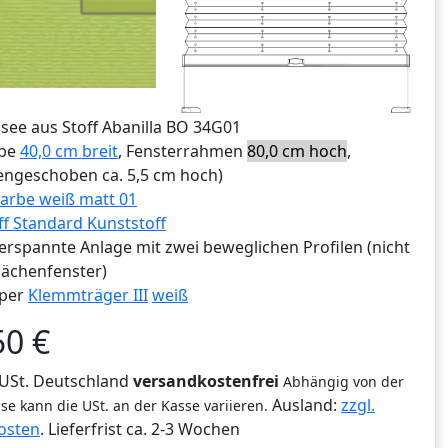
ssee aus Stoff Abanilla BO 34G01
ibe
40,0 cm breit
, Fensterrahmen
80,0 cm hoch
,
ngeschoben ca. 5,5 cm hoch)
arbe weiß matt 01
ff Standard Kunststoff
erspannte Anlage mit zwei beweglichen Profilen (nicht
lächenfenster)
per
Klemmträger III
weiß
50
€
% USt. Deutschland
versandkostenfrei
Abhängig von der
Ausland:
zzgl.
se kann die USt. an der Kasse variieren.
osten
. Lieferfrist
ca. 2-3 Wochen