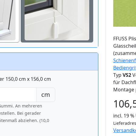
FFUSS
Pli
Glassche
(zusamme
Schienenf
Bediengri
Typ
VS2
V
er 150,0 cm x 156,0 cm
für Dachf
Montage 
cm
106,
h Gummi. An mehreren
tellen. Bei gerader
incl. 19 
eitenmaß abziehen. (10,0
Lieferadres
Versandk