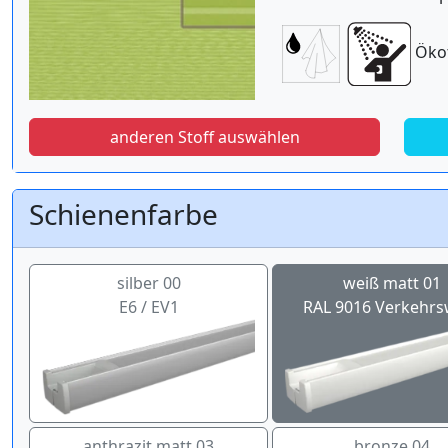
Öko
anderen Stoff auswählen
Schienenfarbe
silber 00
weiß matt 01
E6 / EV1
RAL 9016 Verkehrs
anthrazit matt 03
bronze 04