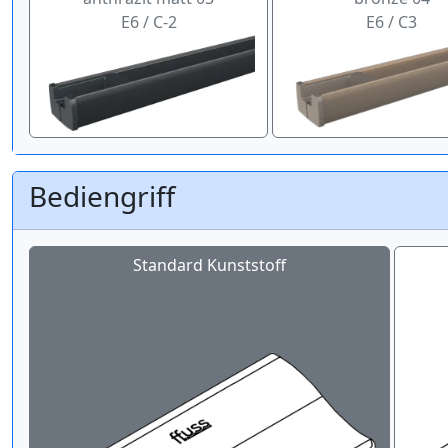
E6 / C-2
E6 / C3
Bediengriff
Standard Kunststoff