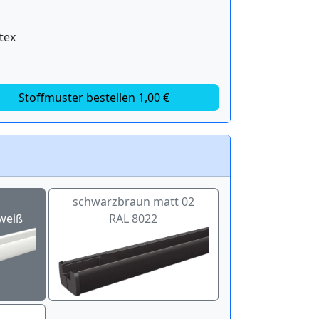
tex
Stoffmuster bestellen 1,00 €
schwarzbraun matt 02
weiß
RAL 8022