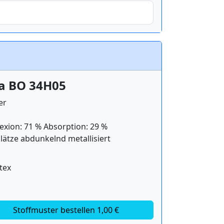
la BO 34H05
er
exion: 71 % Absorption: 29 %
lätze abdunkelnd metallisiert
tex
Stoffmuster bestellen 1,00 €