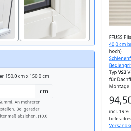
FFUSS
Pli
40,0 cm b
hoch)
Schienenf
Bediengri
Typ
VS2
V
er 150,0 cm x 150,0 cm
für Dachf
Montage 
cm
94,5
h Gummi. An mehreren
tellen. Bei gerader
incl. 19 
eitenmaß abziehen. (10,0
Lieferadres
Versandk