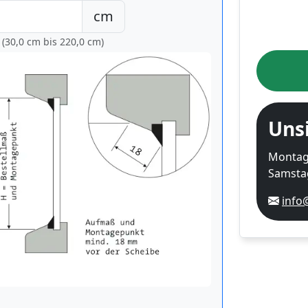
cm
 (30,0 cm bis
220,0 cm
)
Uns
Montag-
Samstag
info