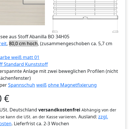
ssee aus Stoff Abanilla BO 34H05
reit
,
80,0 cm hoch
, (zusammengeschoben ca. 5,7 cm
arbe weiß matt 01
ff Standard Kunststoff
erspannte Anlage mit zwei beweglichen Profilen (nicht
lächenfenster)
per
Spannschuh
weiß
ohne Magnetfixierung
0
€
% USt. Deutschland
versandkostenfrei
Abhängig von der
Ausland:
zzgl.
se kann die USt. an der Kasse variieren.
osten
. Lieferfrist
ca. 2-3 Wochen