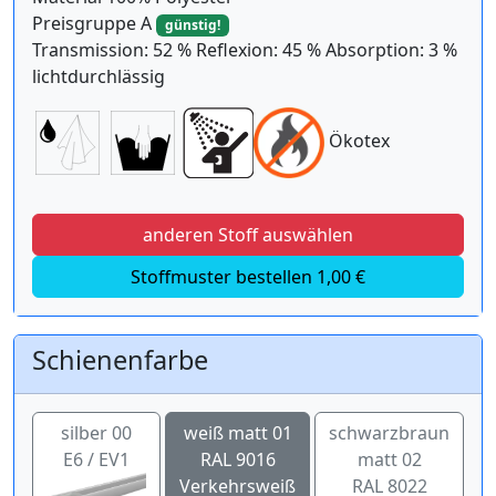
Preisgruppe A
günstig!
Transmission: 52 % Reflexion: 45 % Absorption: 3 %
lichtdurchlässig
Ökotex
anderen Stoff auswählen
Stoffmuster bestellen 1,00 €
Schienenfarbe
silber 00
weiß matt 01
schwarzbraun
E6 / EV1
RAL 9016
matt 02
Verkehrsweiß
RAL 8022