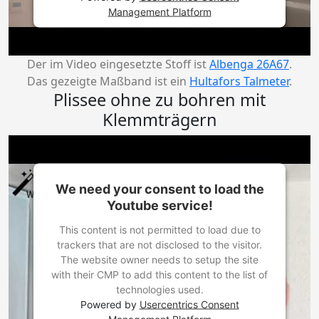
Management Platform
Der im Video eingesetzte Stoff ist
Albenga 26A67
.
Das gezeigte Maßband ist ein
Hultafors Talmeter
.
Plissee ohne zu bohren mit
Klemmträgern
We need your consent to load the
Youtube service!
This content is not permitted to load due to
trackers that are not disclosed to the visitor.
The website owner needs to setup the site
with their CMP to add this content to the list of
technologies used.
Powered by
Usercentrics Consent
Management Platform