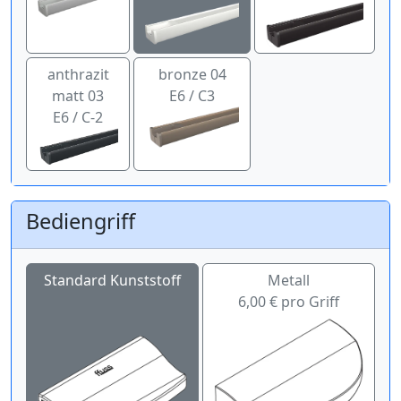
anthrazit
bronze 04
matt 03
E6 / C3
E6 / C-2
Bediengriff
Standard Kunststoff
Metall
6,00 € pro Griff