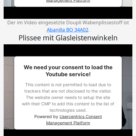
Der im Video eingesetzte Doupli Wabenplissestoff ist
Abanilla BO 34A02
.
Plissee mit Glasleistenwinkeln
We need your consent to load the
Youtube service!
This content is not permitted to load due to
trackers that are not disclosed to the visitor.
The website owner needs to setup the site
with their CMP to add this content to the list of
technologies used.
Powered by
Usercentrics Consent
Management Platform