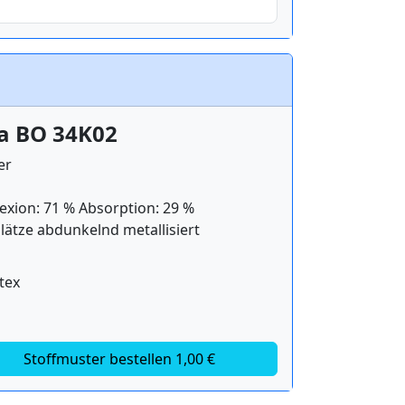
la BO 34K02
er
exion: 71 % Absorption: 29 %
lätze abdunkelnd metallisiert
tex
Stoffmuster bestellen 1,00 €