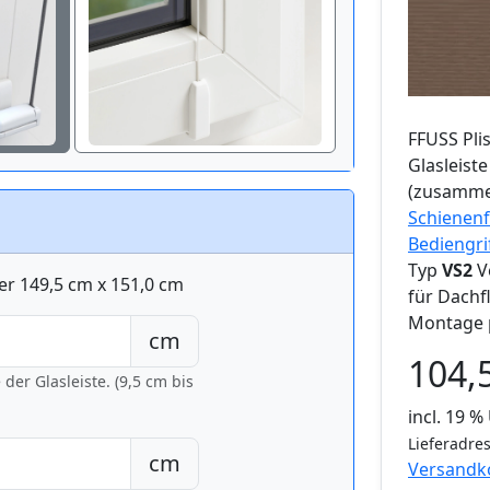
FFUSS
Pli
Glasleist
(zusamme
Schienenf
Bediengri
Typ
VS2
V
er 149,5 cm x 151,0 cm
für Dachf
Montage 
cm
104,
er Glasleiste. (9,5 cm bis
incl. 19 
Lieferadres
cm
Versandk