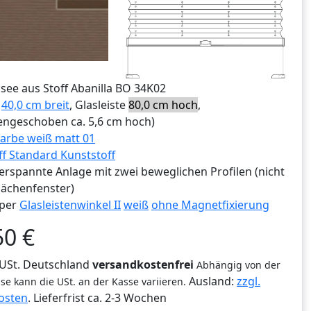
ssee aus Stoff Abanilla BO 34K02
e
40,0 cm breit
, Glasleiste
80,0 cm hoch
,
ngeschoben ca. 5,6 cm hoch)
arbe weiß matt 01
ff Standard Kunststoff
erspannte Anlage mit zwei beweglichen Profilen (nicht
lächenfenster)
per
Glasleistenwinkel II
weiß
ohne Magnetfixierung
50
€
% USt. Deutschland
versandkostenfrei
Abhängig von der
Ausland:
zzgl.
se kann die USt. an der Kasse variieren.
osten
. Lieferfrist
ca. 2-3 Wochen