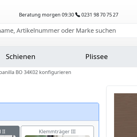
Beratung morgen 09:30
0231 98 70 75 27
Schienen
Plissee
Abanilla BO 34K02 konfigurieren
 II
Klemmträger III