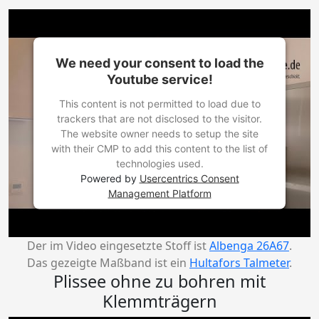
We need your consent to load the
Youtube service!
This content is not permitted to load due to
trackers that are not disclosed to the visitor.
The website owner needs to setup the site
with their CMP to add this content to the list of
technologies used.
Powered by
Usercentrics Consent
Management Platform
Der im Video eingesetzte Stoff ist
Albenga 26A67
.
Das gezeigte Maßband ist ein
Hultafors Talmeter
.
Plissee ohne zu bohren mit
Klemmträgern