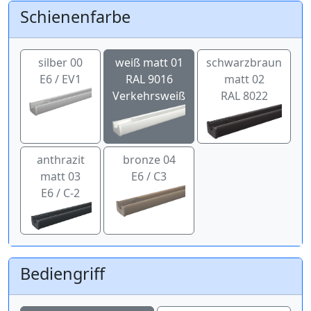
Schienenfarbe
silber 00
weiß matt 01
schwarzbraun
E6 / EV1
RAL 9016
matt 02
Verkehrsweiß
RAL 8022
anthrazit
bronze 04
matt 03
E6 / C3
E6 / C-2
Bediengriff