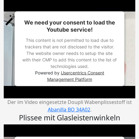
We need your consent to load the
Youtube service!
This content is not permitted to load due to
trackers that are not disclosed to the visitor.
The website owner needs to setup the site
with their CMP to add this content to the list of
technologies used.
Powered by
Usercentrics Consent
Management Platform
Der im Video eingesetzte Doupli Wabenplissestoff ist
Abanilla BO 34A02
.
Plissee mit Glasleistenwinkeln