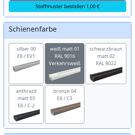
Stoffmuster bestellen 1,00 €
Schienenfarbe
silber 00
weiß matt 01
schwarzbraun
E6 / EV1
RAL 9016
matt 02
Verkehrsweiß
RAL 8022
anthrazit
bronze 04
matt 03
E6 / C3
E6 / C-2