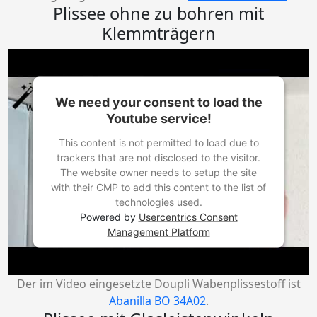
Plissee ohne zu bohren mit
Klemmträgern
We need your consent to load the
Youtube service!
This content is not permitted to load due to
trackers that are not disclosed to the visitor.
The website owner needs to setup the site
with their CMP to add this content to the list of
technologies used.
Powered by
Usercentrics Consent
Management Platform
Der im Video eingesetzte Doupli Wabenplissestoff ist
Abanilla BO 34A02
.