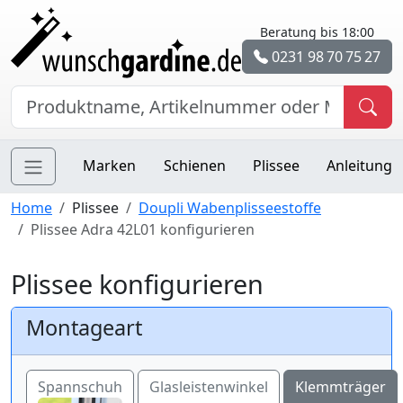
Beratung bis 18:00
0231 98 70 75 27
Marken
Schienen
Plissee
Anleitung
Home
Plissee
Doupli Wabenplisseestoffe
Plissee Adra 42L01 konfigurieren
Plissee konfigurieren
Montageart
Spannschuh
Glasleistenwinkel
Klemmträger