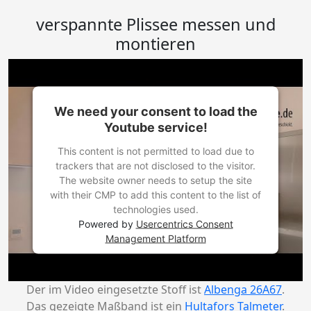
verspannte Plissee messen und
montieren
We need your consent to load the
Youtube service!
This content is not permitted to load due to
trackers that are not disclosed to the visitor.
The website owner needs to setup the site
with their CMP to add this content to the list of
technologies used.
Powered by
Usercentrics Consent
Management Platform
Der im Video eingesetzte Stoff ist
Albenga 26A67
.
Das gezeigte Maßband ist ein
Hultafors Talmeter
.