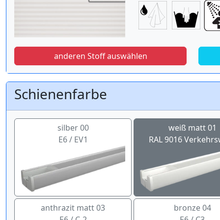
anderen Stoff auswählen
Schienenfarbe
silber 00
weiß matt 01
E6 / EV1
RAL 9016 Verkehrs
anthrazit matt 03
bronze 04
E6 / C-2
E6 / C3