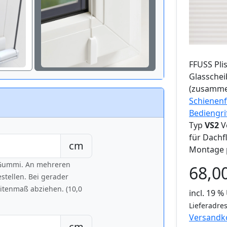
FFUSS
Pli
Glassche
(zusamme
Schienenf
Bediengri
Typ
VS2
V
für Dachf
cm
Montage 
h Gummi. An mehreren
68,0
tellen. Bei gerader
eitenmaß abziehen. (10,0
incl. 19 
Lieferadres
Versandk
cm