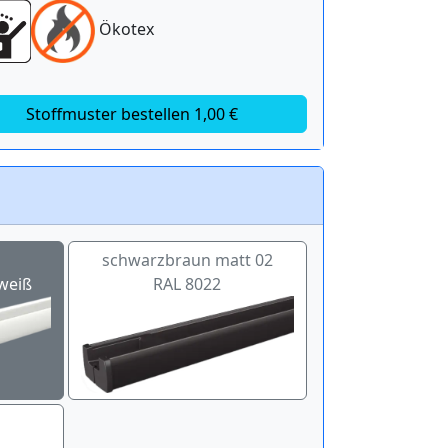
Ökotex
Stoffmuster bestellen 1,00 €
schwarzbraun matt 02
weiß
RAL 8022