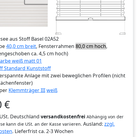
ssee aus Stoff Basel 02A52
ibe
40,0 cm breit
, Fensterrahmen
80,0 cm hoch
,
ngeschoben ca. 4,5 cm hoch)
arbe weiß matt 01
ff Standard Kunststoff
erspannte Anlage mit zwei beweglichen Profilen (nicht
lächenfenster)
per
Klemmträger III
weiß
0
€
% USt. Deutschland
versandkostenfrei
Abhängig von der
Ausland:
zzgl.
se kann die USt. an der Kasse variieren.
osten
. Lieferfrist
ca. 2-3 Wochen