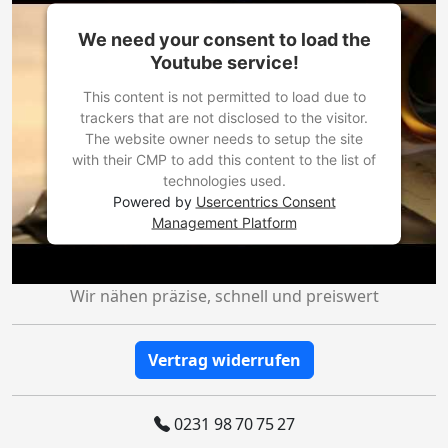
We need your consent to load the
Youtube service!
This content is not permitted to load due to
trackers that are not disclosed to the visitor.
The website owner needs to setup the site
with their CMP to add this content to the list of
technologies used.
Powered by
Usercentrics Consent
Management Platform
Wir nähen präzise, schnell und preiswert
Vertrag widerrufen
0231 98 70 75 27