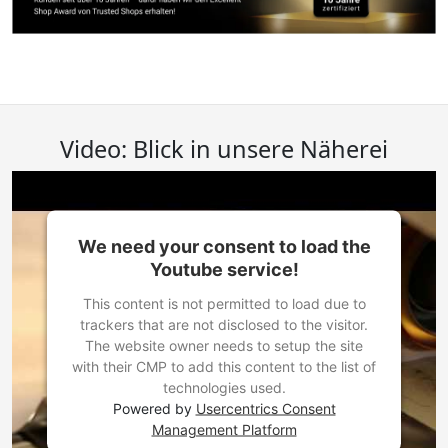
Video: Blick in unsere Näherei
We need your consent to load the
Youtube service!
This content is not permitted to load due to
trackers that are not disclosed to the visitor.
The website owner needs to setup the site
with their CMP to add this content to the list of
technologies used.
Powered by
Usercentrics Consent
Management Platform