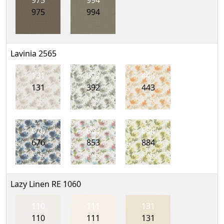
975
994
975
994
Lavinia 2565
131
392
443
131
392
443
676
853
884
676
853
884
Lazy Linen RE 1060
110
111
131
110
111
131