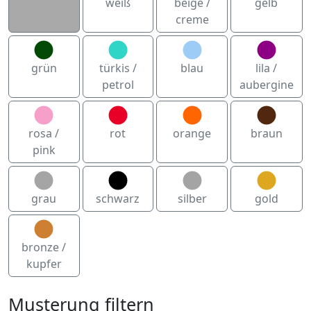
weiß
beige /
gelb
creme
grün
türkis /
blau
lila /
petrol
aubergine
rosa /
rot
orange
braun
pink
grau
schwarz
silber
gold
bronze /
kupfer
Musterung filtern