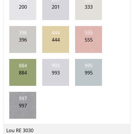
200
201
333
396
444
555
396
444
555
884
993
995
884
993
995
997
997
Lou RE 3030