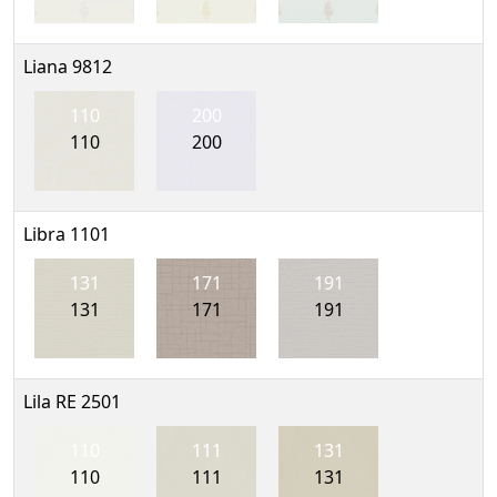
Liana 9812
110
200
110
200
Libra 1101
131
171
191
131
171
191
Lila RE 2501
110
111
131
110
111
131