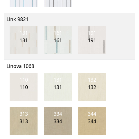
Link 9821
131
161
191
131
161
191
Linova 1068
110
131
132
110
131
132
313
334
344
313
334
344