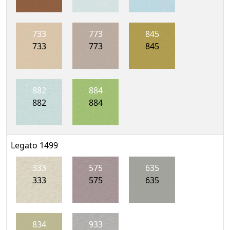
733
773
845
733
773
845
882
884
882
884
Legato 1499
333
575
635
333
575
635
834
933