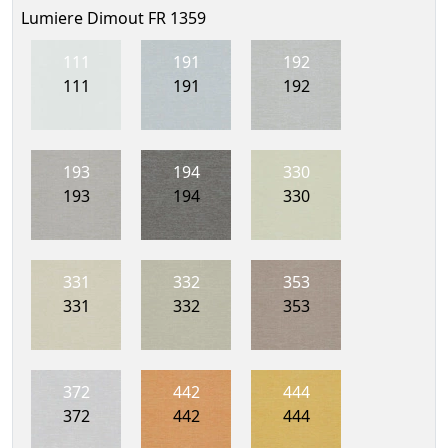
Lumiere Dimout FR 1359
111
191
192
111
191
192
193
194
330
193
194
330
331
332
353
331
332
353
372
442
444
372
442
444