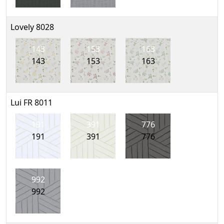
Lovely 8028
143
153
163
143
153
163
Lui FR 8011
191
391
776
191
391
776
992
992