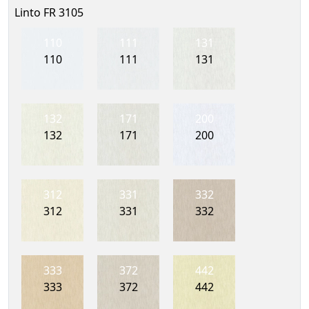
Linto FR 3105
110
111
131
110
111
131
132
171
200
132
171
200
312
331
332
312
331
332
333
372
442
333
372
442