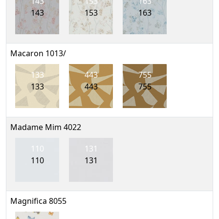
143
153
163
143
153
163
Macaron 1013/
133
443
755
133
443
755
Madame Mim 4022
110
131
110
131
Magnifica 8055