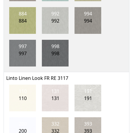
884
992
994
884
992
994
997
998
997
998
Linto Linen Look FR RE 3117
110
131
191
110
131
191
200
332
393
200
332
393