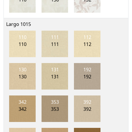
Largo 1015
110
111
112
110
111
112
130
131
192
130
131
192
342
353
392
342
353
392