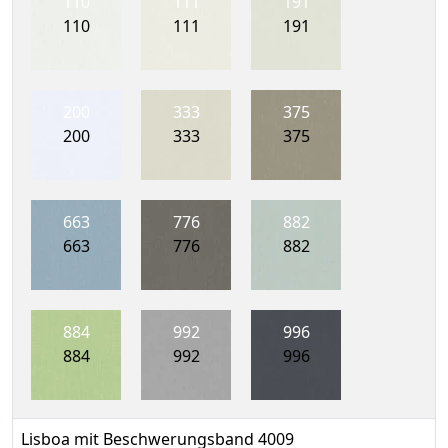
110
111
191
110
111
191
200
333
375
200
333
375
663
776
882
663
776
882
884
992
996
884
992
996
Lisboa mit Beschwerungsband 4009