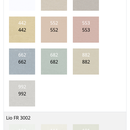
442
552
553
442
552
553
662
682
882
662
682
882
992
992
Lio FR 3002