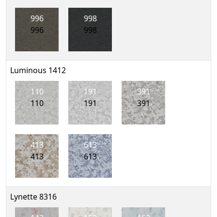
996
998
996
998
Luminous 1412
110
191
391
110
191
391
413
613
413
613
Lynette 8316