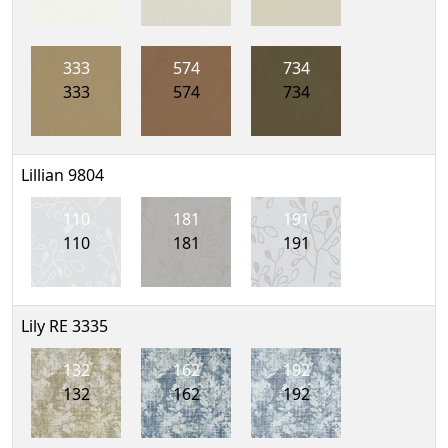
333
574
734
333
574
734
Lillian 9804
110
181
191
110
181
191
Lily RE 3335
132
162
192
132
162
192