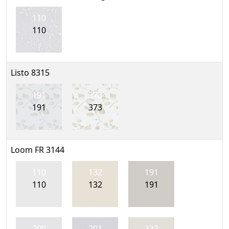
110
110
Listo 8315
191
373
191
373
Loom FR 3144
110
132
191
110
132
191
200
201
333