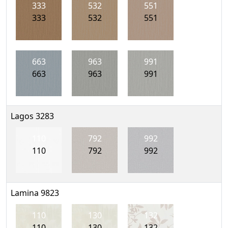
333
532
551
333
532
551
663
963
991
663
963
991
Lagos 3283
110
792
992
110
792
992
Lamina 9823
110
130
132
110
130
132