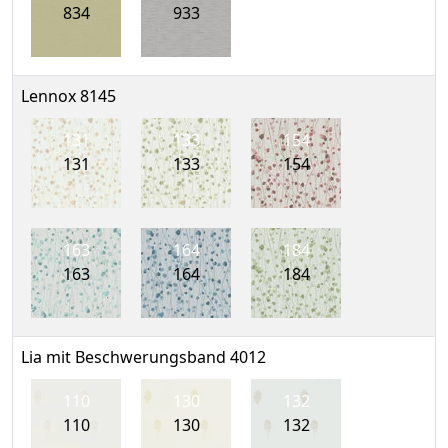
834
933
Lennox 8145
131
133
154
131
133
154
163
164
184
163
164
184
Lia mit Beschwerungsband 4012
110
130
132
110
130
132