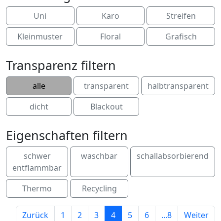
Uni
Karo
Streifen
Kleinmuster
Floral
Grafisch
Transparenz filtern
alle
transparent
halbtransparent
dicht
Blackout
Eigenschaften filtern
schwer
waschbar
schallabsorbierend
entflammbar
Thermo
Recycling
Zurück
1
2
3
4
5
6
...8
Weiter