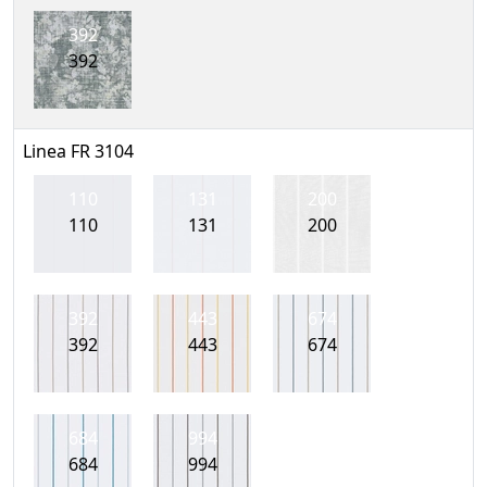
392
392
Linea FR 3104
110
131
200
110
131
200
392
443
674
392
443
674
684
994
684
994