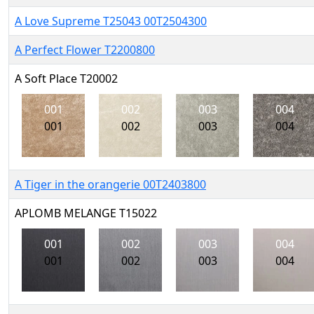
A Love Supreme T25043 00T2504300
A Perfect Flower T2200800
A Soft Place T20002
001
002
003
004
001
002
003
004
A Tiger in the orangerie 00T2403800
APLOMB MELANGE T15022
001
002
003
004
001
002
003
004