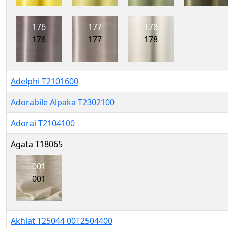
176
177
178
176
177
178
Adelphi T2101600
Adorabile Alpaka T2302100
Adorai T2104100
Agata T18065
001
001
Akhlat T25044 00T2504400