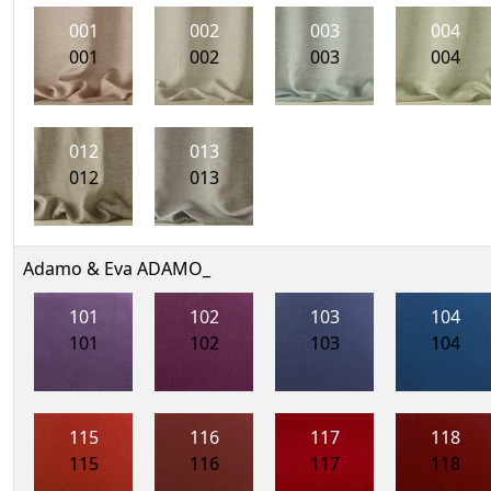
001
002
003
004
001
002
003
004
012
013
012
013
Adamo & Eva ADAMO_
101
102
103
104
101
102
103
104
115
116
117
118
115
116
117
118