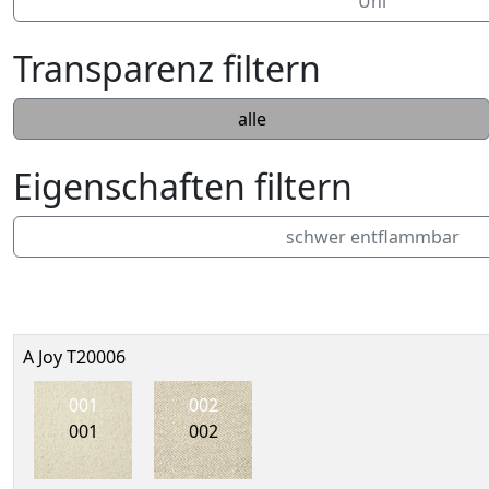
Uni
Transparenz filtern
alle
Eigenschaften filtern
schwer entflammbar
A Joy T20006
001
002
001
002