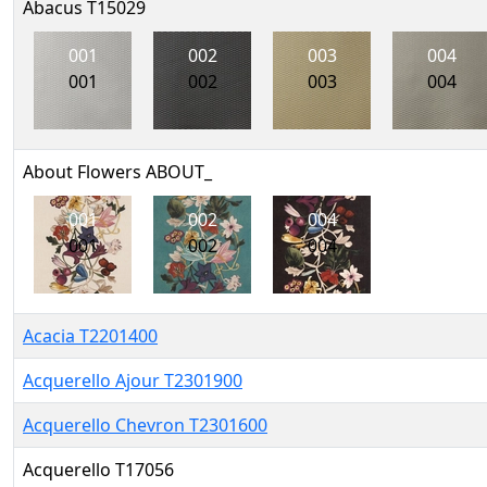
Abacus T15029
001
002
003
004
001
002
003
004
About Flowers ABOUT_
001
002
004
001
002
004
Acacia T2201400
Acquerello Ajour T2301900
Acquerello Chevron T2301600
Acquerello T17056