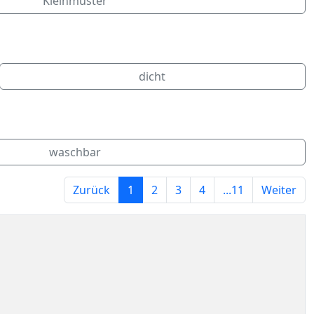
Kleinmuster
dicht
waschbar
Zurück
1
2
3
4
...11
Weiter