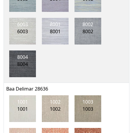
6003
8001
8002
6003
8001
8002
8004
8004
Baa Delimar 28636
1001
1002
1003
1001
1002
1003