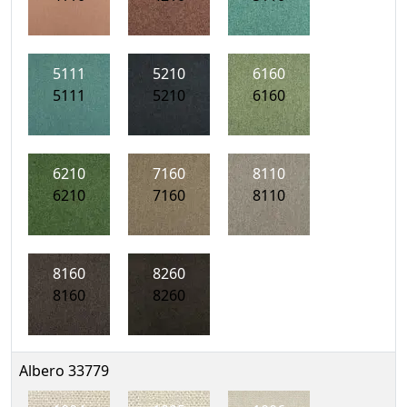
5111
5210
6160
5111
5210
6160
6210
7160
8110
6210
7160
8110
8160
8260
8160
8260
Albero 33779