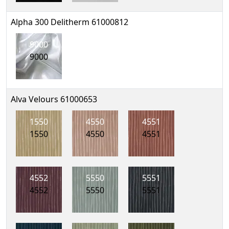
Alpha 300 Delitherm 61000812
9000
9000
Alva Velours 61000653
1550
4550
4551
1550
4550
4551
4552
5550
5551
4552
5550
5551