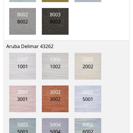
8002
8003
8002
8003
Aruba Delimar 43262
1001
1002
2002
1001
1002
2002
3001
3002
5001
3001
3002
5001
5003
5004
6002
5003
5004
6002