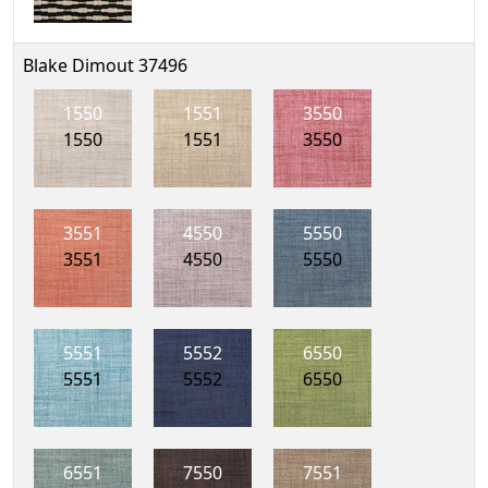
Blake Dimout 37496
1550
1551
3550
1550
1551
3550
3551
4550
5550
3551
4550
5550
5551
5552
6550
5551
5552
6550
6551
7550
7551