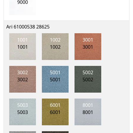
9000
Ari 61000538 28625
1001
1002
3001
1001
1002
3001
3002
5001
5002
3002
5001
5002
5003
6001
8001
5003
6001
8001