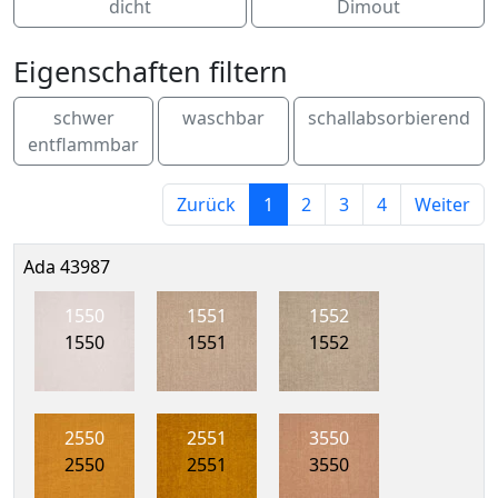
dicht
Dimout
Eigenschaften filtern
schwer
waschbar
schallabsorbierend
entflammbar
Zurück
1
2
3
4
Weiter
Ada 43987
1550
1551
1552
1550
1551
1552
2550
2551
3550
2550
2551
3550