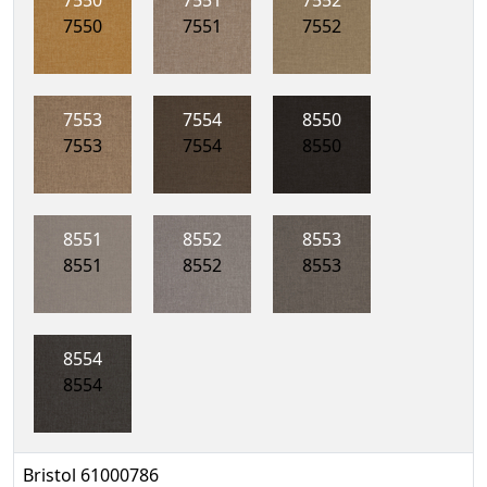
7550
7551
7552
7550
7551
7552
7553
7554
8550
7553
7554
8550
8551
8552
8553
8551
8552
8553
8554
8554
Bristol 61000786