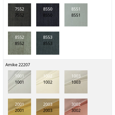
7552
8550
8551
7552
8550
8551
8552
8553
8552
8553
Amike 22207
1001
1002
1003
1001
1002
1003
2001
2003
3002
2001
2003
3002