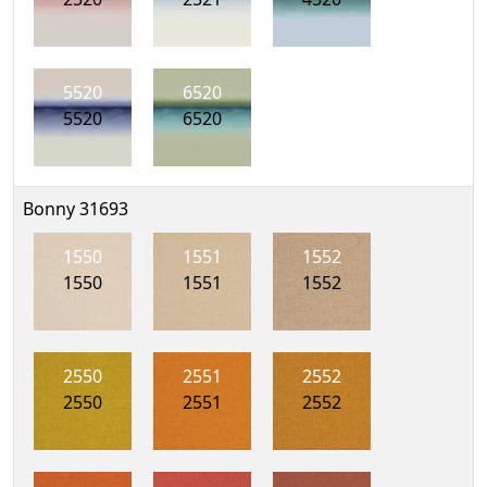
5520
6520
5520
6520
Bonny 31693
1550
1551
1552
1550
1551
1552
2550
2551
2552
2550
2551
2552