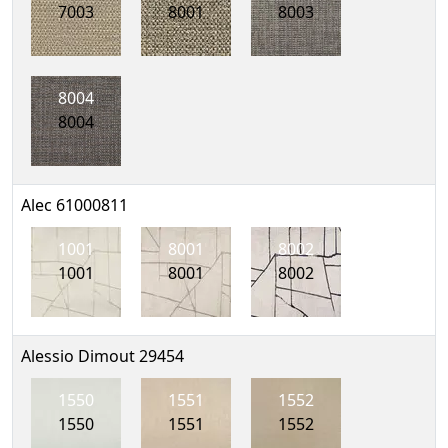
7003
8001
8003
8004
8004
Alec 61000811
1001
8001
8002
1001
8001
8002
Alessio Dimout 29454
1550
1551
1552
1550
1551
1552