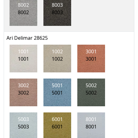
8002
8003
8002
8003
Ari Delimar 28625
1001
1002
3001
1001
1002
3001
3002
5001
5002
3002
5001
5002
5003
6001
8001
5003
6001
8001