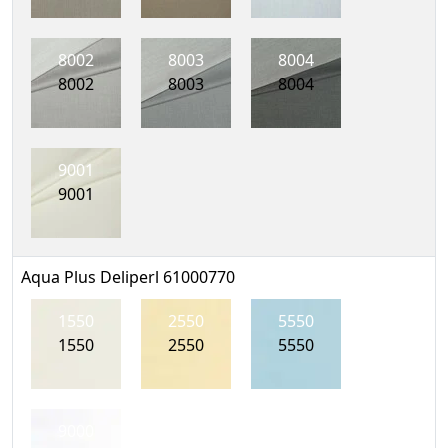
8002
8003
8004
8002
8003
8004
9001
9001
Aqua Plus Deliperl 61000770
1550
2550
5550
1550
2550
5550
9000