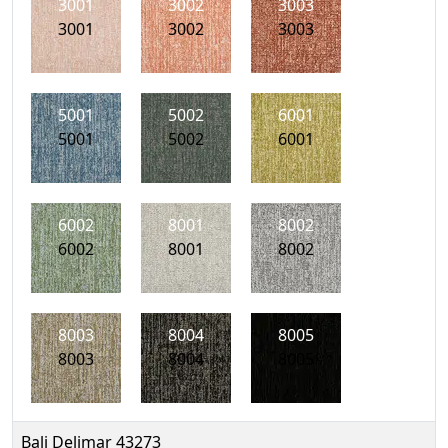
3001
3002
3003
3001
3002
3003
5001
5002
6001
5001
5002
6001
6002
8001
8002
6002
8001
8002
8003
8004
8005
8003
8004
8005
Bali Delimar 43273