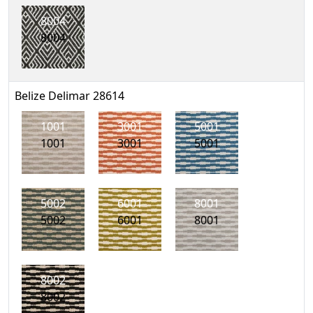
8004
8004
Belize Delimar 28614
1001
3001
5001
1001
3001
5001
5002
6001
8001
5002
6001
8001
8002
8002