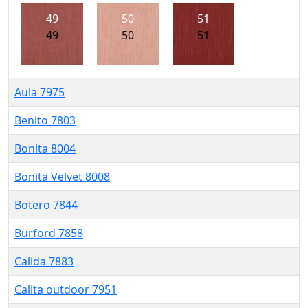
49
50
51
49
50
51
Aula 7975
Benito 7803
Bonita 8004
Bonita Velvet 8008
Botero 7844
Burford 7858
Calida 7883
Calita outdoor 7951