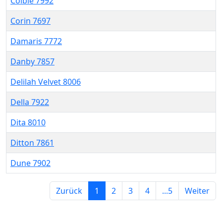
Colbie 7992
Corin 7697
Damaris 7772
Danby 7857
Delilah Velvet 8006
Della 7922
Dita 8010
Ditton 7861
Dune 7902
Zurück
1
2
3
4
...5
Weiter