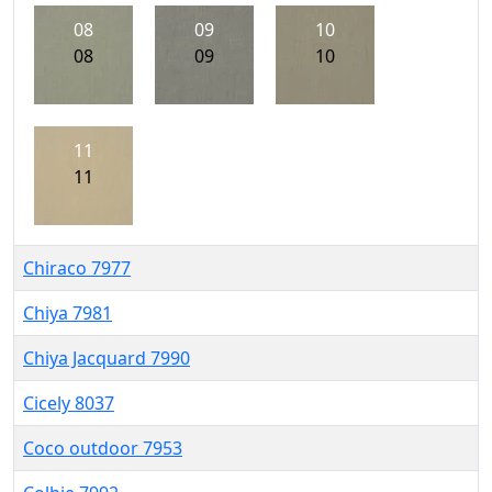
08
09
10
08
09
10
11
11
Chiraco 7977
Chiya 7981
Chiya Jacquard 7990
Cicely 8037
Coco outdoor 7953