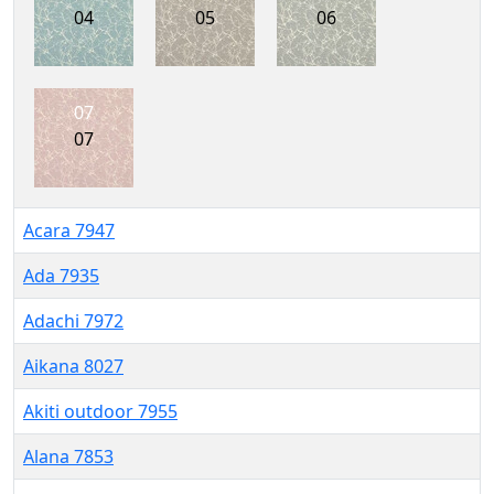
04
05
06
07
07
Acara 7947
Ada 7935
Adachi 7972
Aikana 8027
Akiti outdoor 7955
Alana 7853