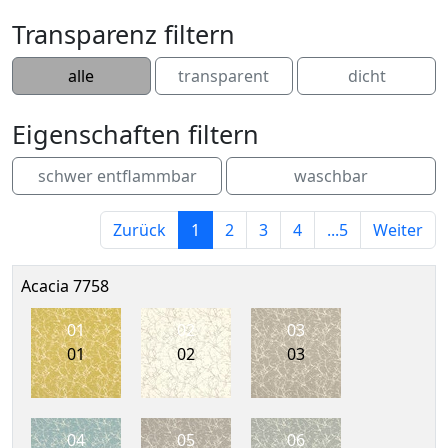
Transparenz filtern
alle
transparent
dicht
Eigenschaften filtern
schwer entflammbar
waschbar
Zurück
1
2
3
4
...5
Weiter
Acacia 7758
01
02
03
01
02
03
04
05
06