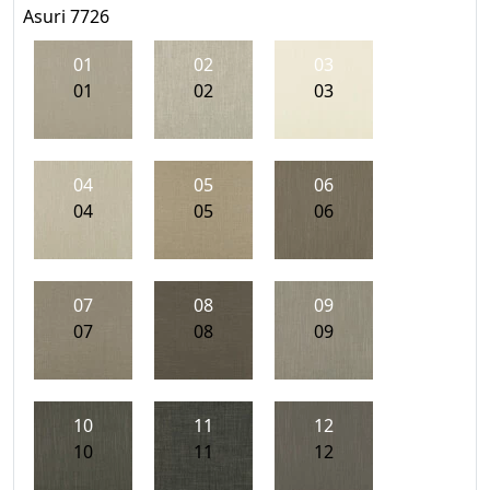
Asuri 7726
01
02
03
01
02
03
04
05
06
04
05
06
07
08
09
07
08
09
10
11
12
10
11
12