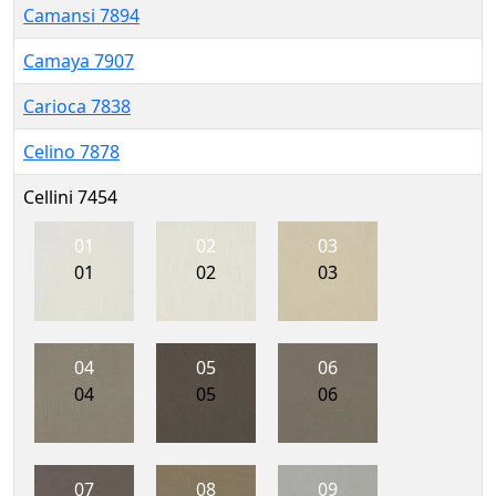
Camansi 7894
Camaya 7907
Carioca 7838
Celino 7878
Cellini 7454
01
02
03
01
02
03
04
05
06
04
05
06
07
08
09