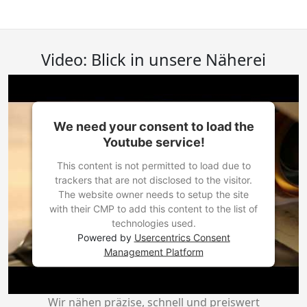
Video: Blick in unsere Näherei
We need your consent to load the
Youtube service!
This content is not permitted to load due to
trackers that are not disclosed to the visitor.
The website owner needs to setup the site
with their CMP to add this content to the list of
technologies used.
Powered by
Usercentrics Consent
Management Platform
Wir nähen präzise, schnell und preiswert