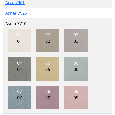
Arzu 7961
Asher 7925
Asolo 7710
01
02
03
01
02
03
04
05
06
04
05
06
07
08
09
07
08
09