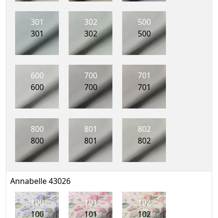
301
302
500
301
302
500
600
700
701
600
700
701
800
801
802
800
801
802
Annabelle 43026
100
101
102
100
101
102