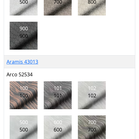
500
700
800
900
900
Aramis 43013
Arco 52534
100
101
102
100
101
102
500
600
700
500
600
700