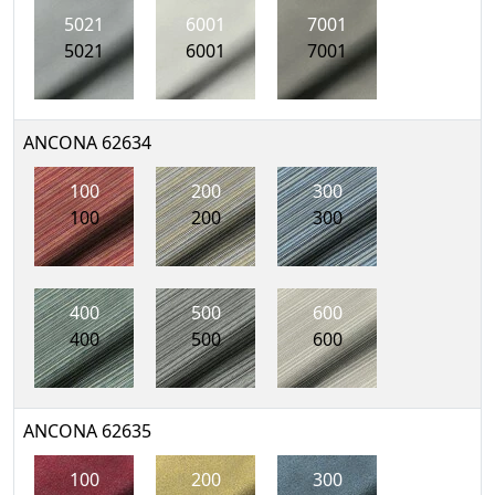
5021
6001
7001
5021
6001
7001
ANCONA 62634
100
200
300
100
200
300
400
500
600
400
500
600
ANCONA 62635
100
200
300