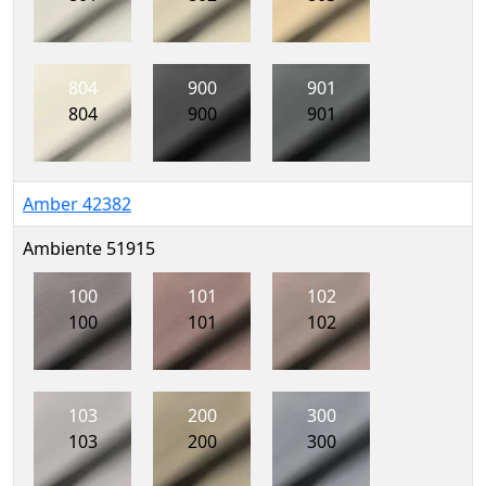
804
900
901
804
900
901
Amber 42382
Ambiente 51915
100
101
102
100
101
102
103
200
300
103
200
300