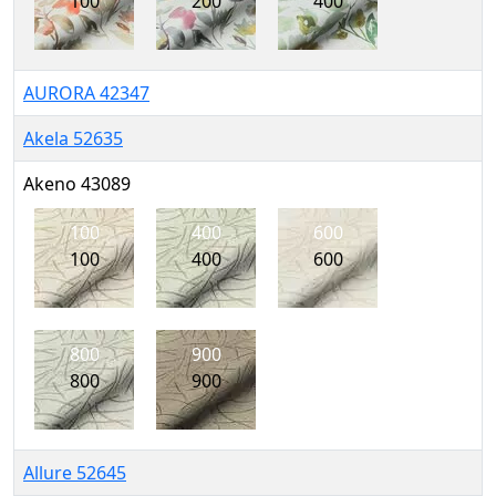
100
200
400
AURORA 42347
Akela 52635
Akeno 43089
100
400
600
100
400
600
800
900
800
900
Allure 52645