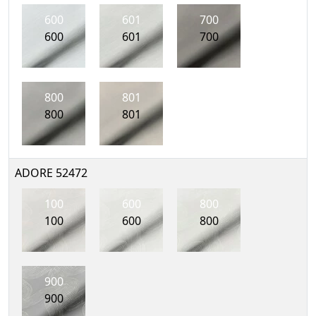
600
601
700
600
601
700
800
801
800
801
ADORE 52472
100
600
800
100
600
800
900
900