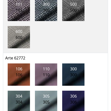
101
300
500
101
300
500
600
600
Arte 62772
106
110
300
106
110
300
304
305
306
304
305
306