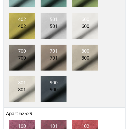
402
501
600
402
501
600
700
701
800
700
701
800
801
900
801
900
Apart 62529
100
101
102