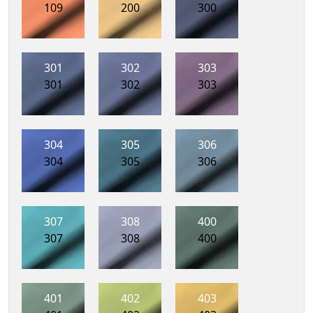
109
200
300
301
302
303
301
302
303
304
305
306
304
305
306
307
308
400
307
308
400
401
402
403