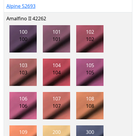
Alpine 52693
Amalfino II 42262
100
101
102
100
101
102
103
104
105
103
104
105
106
107
108
106
107
108
109
200
300