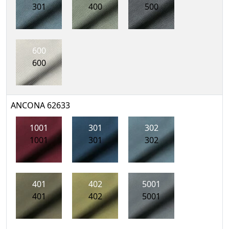
301
400
500
600
600
ANCONA 62633
1001
301
302
1001
301
302
401
402
5001
401
402
5001