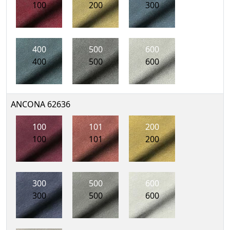
100
200
300
400
500
600
400
500
600
ANCONA 62636
100
101
200
100
101
200
300
500
600
300
500
600