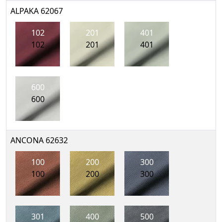
ALPAKA 62067
102
201
401
102
201
401
600
600
ANCONA 62632
100
200
300
100
200
300
301
400
500