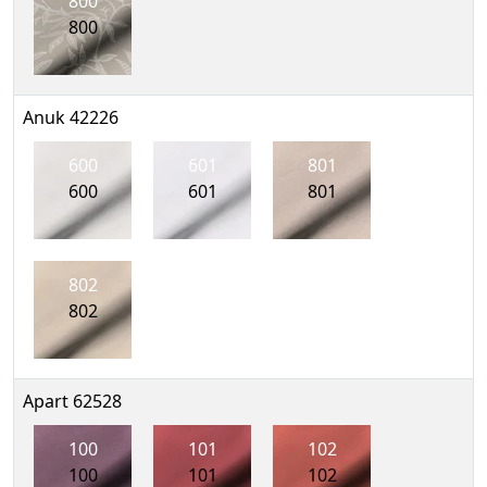
800
800
Anuk 42226
600
601
801
600
601
801
802
802
Apart 62528
100
101
102
100
101
102