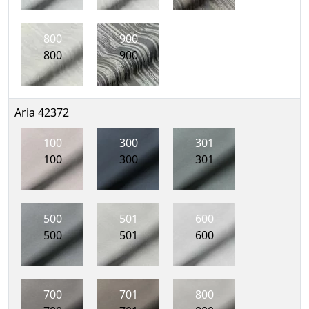
800
900
800
900
Aria 42372
100
300
301
100
300
301
500
501
600
500
501
600
700
701
800