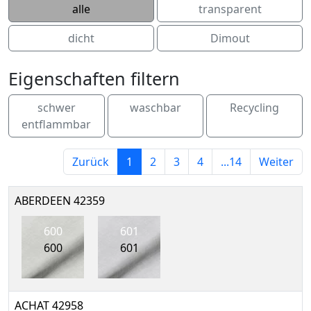
alle
transparent
dicht
Dimout
Eigenschaften filtern
schwer
waschbar
Recycling
entflammbar
Zurück
1
2
3
4
...14
Weiter
ABERDEEN 42359
600
601
600
601
ACHAT 42958