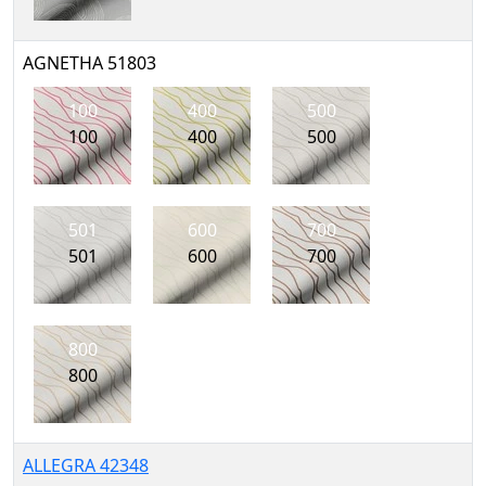
AGNETHA 51803
100
400
500
100
400
500
501
600
700
501
600
700
800
800
ALLEGRA 42348