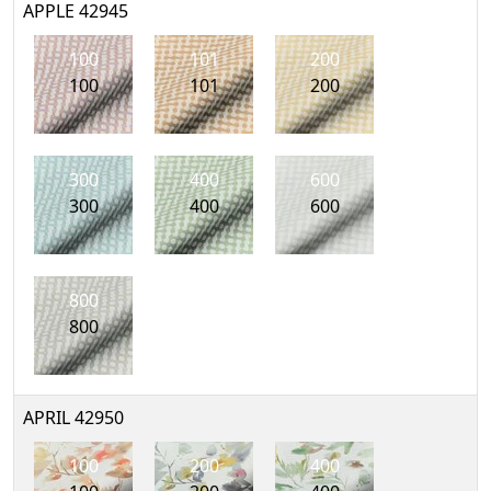
APPLE 42945
100
101
200
100
101
200
300
400
600
300
400
600
800
800
APRIL 42950
100
200
400