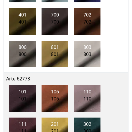
401
700
702
401
700
702
800
801
803
800
801
803
Arte 62773
101
106
110
101
106
110
111
201
302
111
201
302