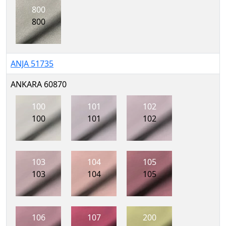
800
800
ANJA 51735
ANKARA 60870
100
101
102
100
101
102
103
104
105
103
104
105
106
107
200