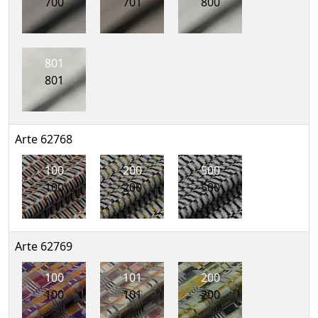
700
701
800
801
801
Arte 62768
100
200
500
100
200
500
Arte 62769
100
101
200
100
101
200