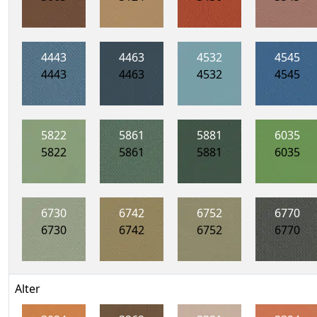
4443
4463
4532
4545
4443
4463
4532
4545
5822
5861
5881
6035
5822
5861
5881
6035
6730
6742
6752
6770
6730
6742
6752
6770
Alter