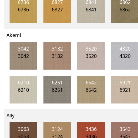
6736
6827
6841
6862
6736
6827
6841
6862
Akemi
3042
3132
3520
4320
3042
3132
3520
4320
6210
6251
6542
6921
6210
6251
6542
6921
Ally
3063
3124
3436
3543
3063
3124
3436
3543