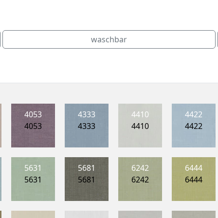
waschbar
4053
4333
4410
4422
4053
4333
4410
4422
5631
5681
6242
6444
5631
5681
6242
6444