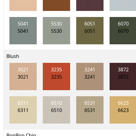
5041
5530
6051
6070
5041
5530
6051
6070
Blush
3021
3235
3241
3872
3021
3235
3241
3872
6311
6510
6531
6623
6311
6510
6531
6623
BonBon Chip