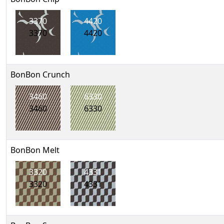
3370
4420
3370
4420
BonBon Crunch
3460
6330
3460
6330
BonBon Melt
3320
4331
3320
4331