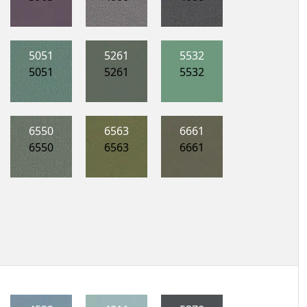
5051
5261
5532
5051
5261
5532
6550
6563
6661
6550
6563
6661