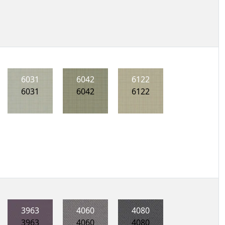
6031
6042
6122
6031
6042
6122
3963
4060
4080
3963
4060
4080