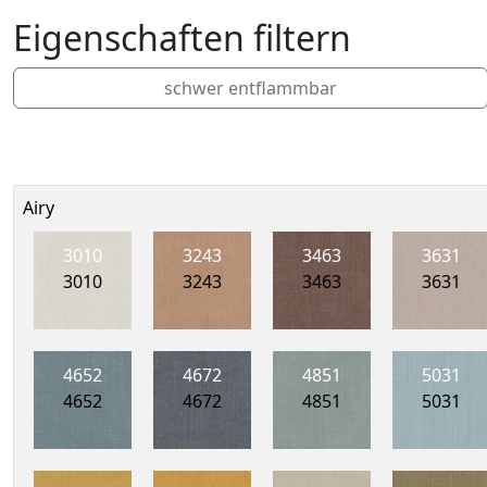
Eigenschaften filtern
schwer entflammbar
Airy
3010
3243
3463
3631
3010
3243
3463
3631
4652
4672
4851
5031
4652
4672
4851
5031