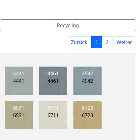
Recycling
Zurück
1
2
Weiter
4441
4461
4542
4441
4461
4542
6531
6711
6723
6531
6711
6723