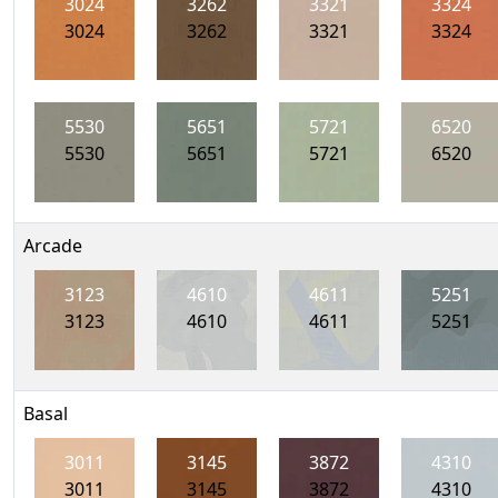
3024
3262
3321
3324
3024
3262
3321
3324
5530
5651
5721
6520
5530
5651
5721
6520
Arcade
3123
4610
4611
5251
3123
4610
4611
5251
Basal
3011
3145
3872
4310
3011
3145
3872
4310