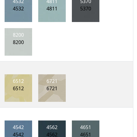
4532
4811
5370
4532
4811
5370
8200
8200
6512
6721
6512
6721
4542
4562
4651
4542
4562
4651