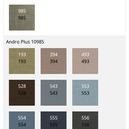
985
985
Andro Plus 10985
193
394
493
193
394
493
528
543
553
528
543
553
554
555
556
554
555
556