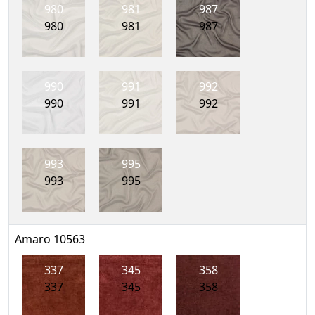
980
981
987
980
981
987
990
991
992
990
991
992
993
995
993
995
Amaro 10563
337
345
358
337
345
358