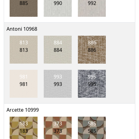
885
990
992
Antoni 10968
813
884
886
813
884
886
981
993
995
981
993
995
Arcette 10999
183
373
585
183
373
585