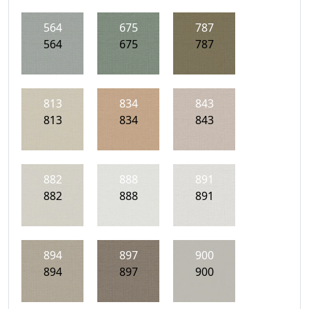
564
675
787
564
675
787
813
834
843
813
834
843
882
888
891
882
888
891
894
897
900
894
897
900