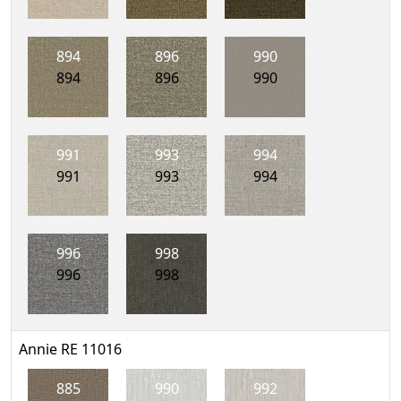
894
896
990
894
896
990
991
993
994
991
993
994
996
998
996
998
Annie RE 11016
885
990
992