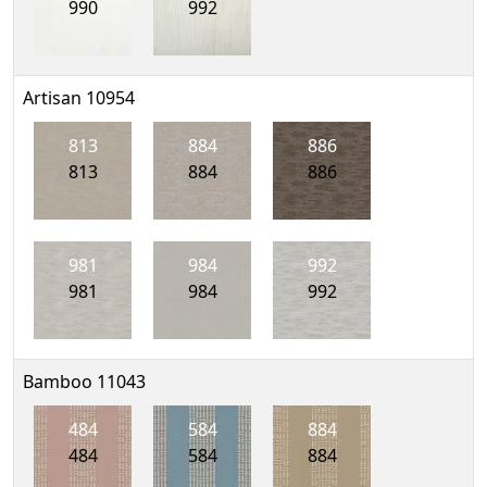
990
992
Artisan 10954
813
884
886
813
884
886
981
984
992
981
984
992
Bamboo 11043
484
584
884
484
584
884