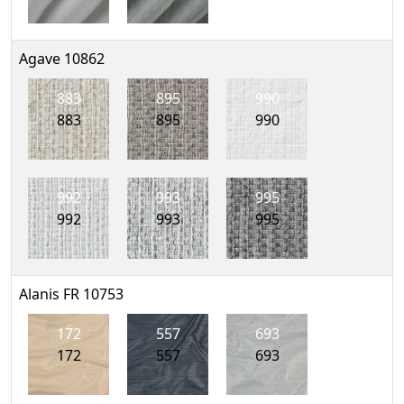
Agave 10862
883
895
990
883
895
990
992
993
995
992
993
995
Alanis FR 10753
172
557
693
172
557
693