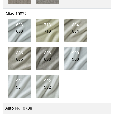
Alias 10822
653
713
884
653
713
884
886
898
900
886
898
900
981
992
981
992
Alito FR 10738