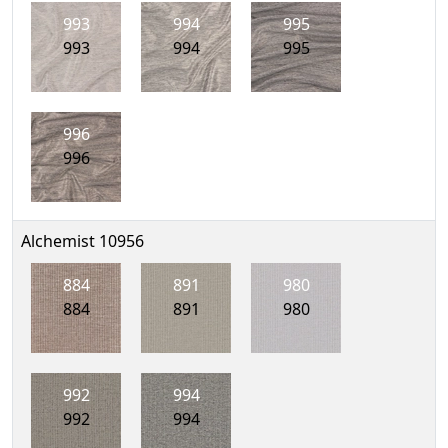
993
994
995
993
994
995
996
996
Alchemist 10956
884
891
980
884
891
980
992
994
992
994