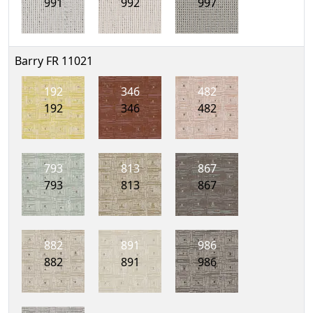
991
992
997
Barry FR 11021
192
346
482
192
346
482
793
813
867
793
813
867
882
891
986
882
891
986