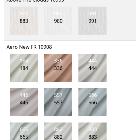
883
980
991
883
980
991
Aero New FR 10908
184
336
444
184
336
444
446
557
566
446
557
566
665
882
883
665
882
883