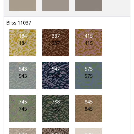
Bliss 11037
184
387
415
184
387
415
543
547
575
543
547
575
745
788
845
745
788
845