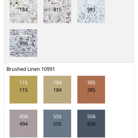
184
815
981
184
815
981
996
996
Brushed Linen 10991
115
184
385
115
184
385
494
555
556
494
555
556