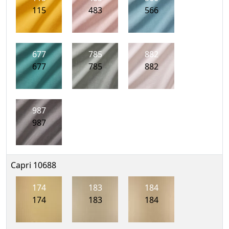
115
483
566
677
785
882
677
785
882
987
987
Capri 10688
174
183
184
174
183
184