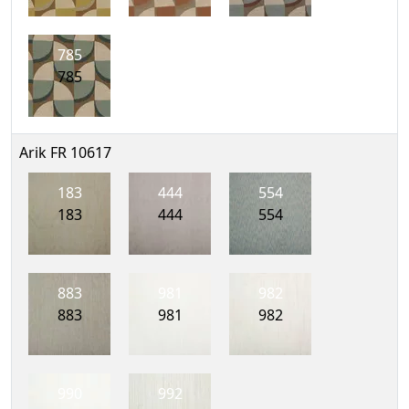
785
785
Arik FR 10617
183
444
554
183
444
554
883
981
982
883
981
982
990
992