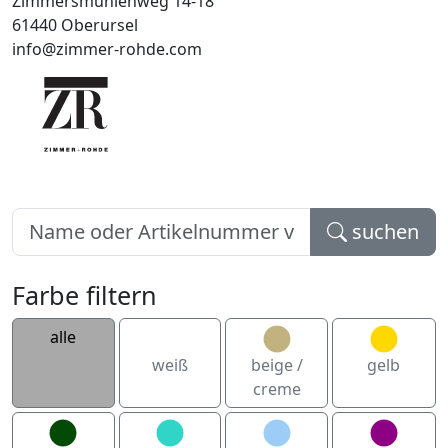
Zimmersmühlenweg 14-18
61440 Oberursel
info@zimmer-rohde.com
suchen
Farbe filtern
alle
weiß
beige /
gelb
creme