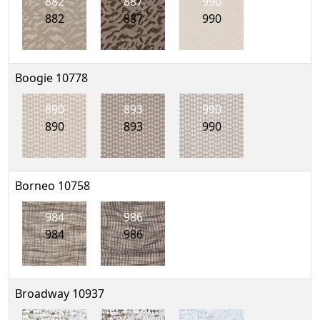
882
887
990
882
887
990
Boogie 10778
890
893
990
890
893
990
Borneo 10758
984
986
984
986
Broadway 10937