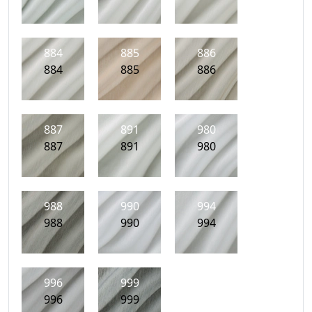
884
885
886
884
885
886
887
891
980
887
891
980
988
990
994
988
990
994
996
999
996
999