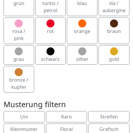
grün
türkis /
blau
lila /
petrol
aubergine
rosa /
rot
orange
braun
pink
grau
schwarz
silber
gold
bronze /
kupfer
Musterung filtern
Uni
Karo
Streifen
Kleinmuster
Floral
Grafisch