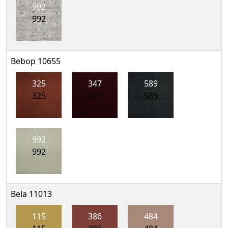
992
992
Bebop 10655
325
347
589
325
347
589
992
992
Bela 11013
115
386
484