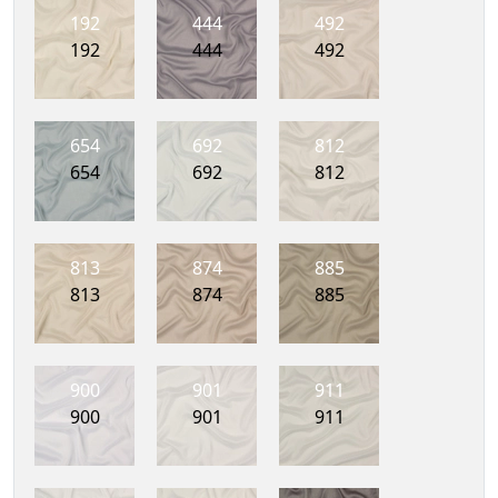
192
444
492
192
444
492
654
692
812
654
692
812
813
874
885
813
874
885
900
901
911
900
901
911