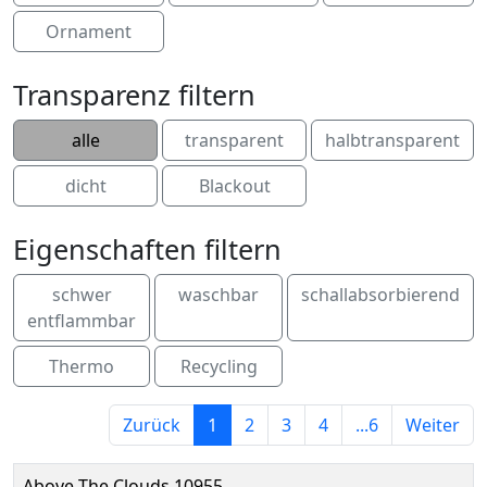
Ornament
Transparenz filtern
alle
transparent
halbtransparent
dicht
Blackout
Eigenschaften filtern
schwer
waschbar
schallabsorbierend
entflammbar
Thermo
Recycling
Zurück
1
2
3
4
...6
Weiter
Above The Clouds 10955