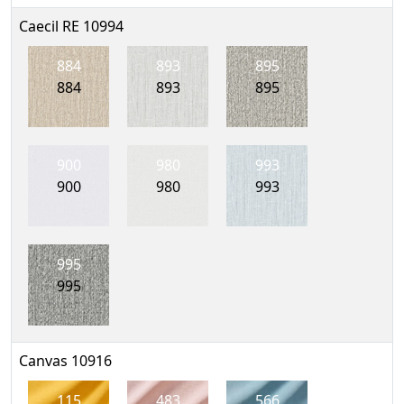
Caecil RE 10994
884
893
895
884
893
895
900
980
993
900
980
993
995
995
Canvas 10916
115
483
566