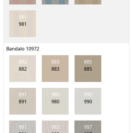
981
981
Bandalo 10972
882
883
885
882
883
885
891
980
990
891
980
990
991
992
997