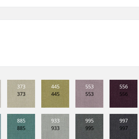
373
445
553
556
373
445
553
556
885
933
995
997
885
933
995
997