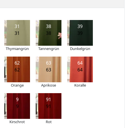
31
38
39
31
38
39
Thymiangrün
Tannengrün
Dunkelgrün
62
63
64
62
63
64
Orange
Aprikose
Koralle
9
91
9
91
Kirschrot
Rot