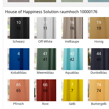
House of Happiness Solution raumhoch 10000176
10
11
16
19
10
11
16
19
Schwarz
Off-White
Helltaupe
Honig
4
41
42
44
4
41
42
44
Kobaltblau
Meeresblau
Aquablau
Dunkelblau
65
66
7
74
65
66
7
74
Pfirsich
Rost
Gelb
Buttergelb