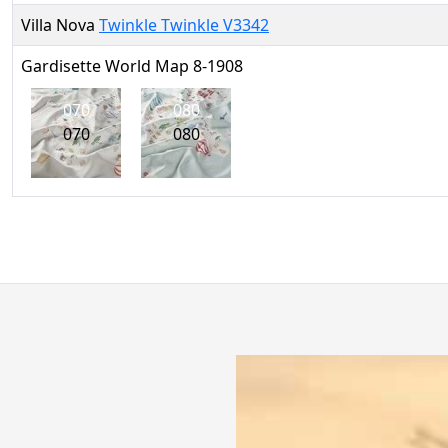
Villa Nova
Twinkle Twinkle V3342
Gardisette World Map 8-1908
070
080
070
080