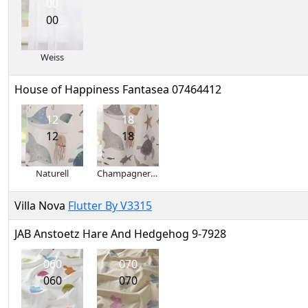
00
00
Weiss
House of Happiness Fantasea 07464412
12
18
12
18
Naturell
Champagner mit Helltaupe
Villa Nova
Flutter By V3315
JAB Anstoetz Hare And Hedgehog 9-7928
060
070
060
070