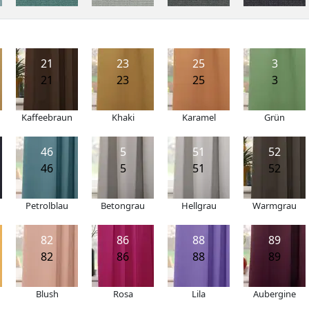
21
23
25
3
21
23
25
3
Kaffeebraun
Khaki
Karamel
Grün
46
5
51
52
46
5
51
52
Petrolblau
Betongrau
Hellgrau
Warmgrau
82
86
88
89
82
86
88
89
Blush
Rosa
Lila
Aubergine