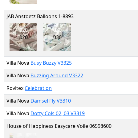
JAB Anstoetz Balloons 1-8893
020
030
020
030
Villa Nova
Busy Buzzy V3325
Villa Nova
Buzzing Around V3322
Rovitex
Celebration
Villa Nova
Damsel Fly V3310
Villa Nova
Dotty Cols 02, 03 V3319
House of Happiness Easycare Voile 06598600