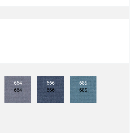
664
666
685
664
666
685