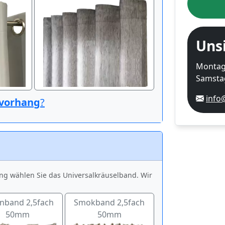
Uns
Montag-
Samstag
info
vorhang
?
ng wählen Sie das Universalkräuselband. Wir
enband 2,5fach
Smokband 2,5fach
50mm
50mm