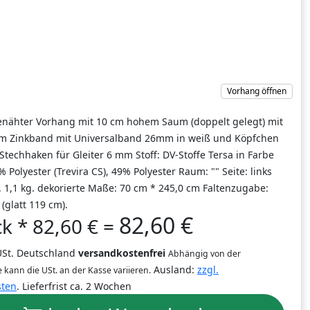
Vorhang öffnen
nähter Vorhang mit 10 cm hohem Saum (doppelt gelegt) mit
m Zinkband mit Universalband 26mm in weiß und Köpfchen
Stechhaken für Gleiter 6 mm Stoff: DV-Stoffe Tersa in Farbe
 Polyester (Trevira CS), 49% Polyester Raum: "" Seite: links
. 1,1 kg. dekorierte Maße: 70 cm * 245,0 cm Faltenzugabe:
 (glatt 119 cm).
82,60 €
ck *
82,60
€
=
 USt. Deutschland
versandkostenfrei
Abhängig von der
Ausland:
zzgl.
 kann die USt. an der Kasse variieren.
sten
. Lieferfrist ca. 2 Wochen