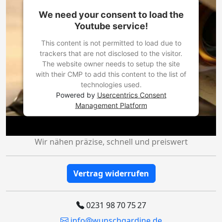
We need your consent to load the
Youtube service!
This content is not permitted to load due to
trackers that are not disclosed to the visitor.
The website owner needs to setup the site
with their CMP to add this content to the list of
technologies used.
Powered by
Usercentrics Consent
Management Platform
Wir nähen präzise, schnell und preiswert
Vertrag widerrufen
0231 98 70 75 27
info@wunschgardine.de