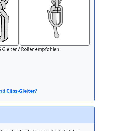
nitur der Länge 100 cm werden 16 Gleiter / Roller empfohlen.
ind
Clips-Gleiter
?