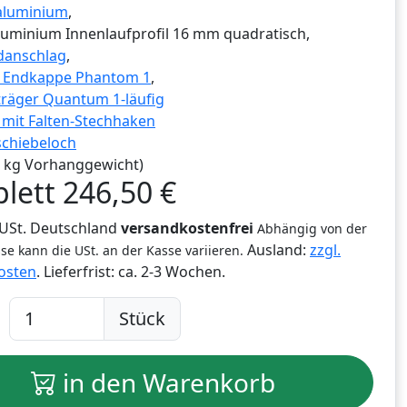
aluminium
,
luminium Innenlaufprofil 16 mm quadratisch,
danschlag
,
g Endkappe Phantom 1
,
räger Quantum 1-läufig
r mit Falten-Stechhaken
schiebeloch
,0 kg Vorhanggewicht)
lett
246,50
€
% USt. Deutschland
versandkostenfrei
Abhängig von der
Ausland:
zzgl.
se kann die USt. an der Kasse variieren.
osten
. Lieferfrist:
ca. 2-3 Wochen.
Stück
in den Warenkorb