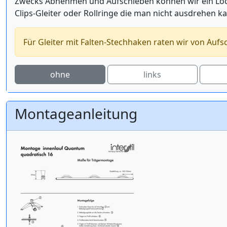
Zwecks Abnehmen und Aufschieben können wir ein Loch 
Clips-Gleiter oder Rollringe die man nicht ausdrehen k
Für Gleiter mit Falten-Stechhaken raten wir von Aufs
ohne
links
Montageanleitung