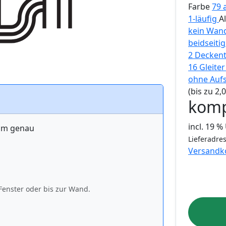
Farbe
79 
1-läufig
A
kein Wan
beidseiti
2 Deckent
16 Gleite
ohne Auf
(bis zu 2
komp
incl. 19 
 cm genau
Lieferadres
Versandk
Fenster oder bis zur Wand.