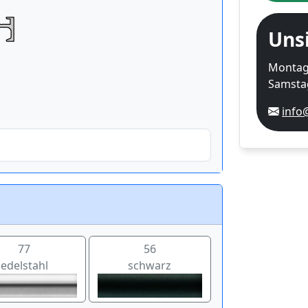
Uns
Montag-
Samstag
info
77
56
edelstahl
schwarz