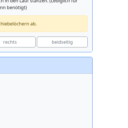
in den Lauf stanzen. (Lediglich für
ann benötigt)
chiebelöchern ab.
rechts
beidseitig