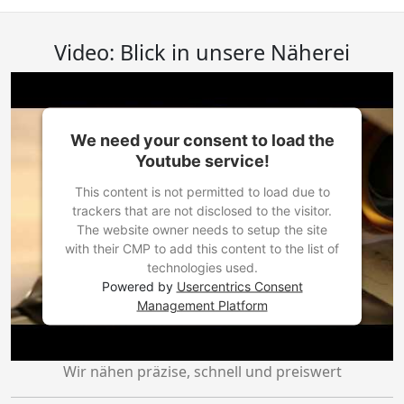
Video: Blick in unsere Näherei
We need your consent to load the
Youtube service!
This content is not permitted to load due to
trackers that are not disclosed to the visitor.
The website owner needs to setup the site
with their CMP to add this content to the list of
technologies used.
Powered by
Usercentrics Consent
Management Platform
Wir nähen präzise, schnell und preiswert