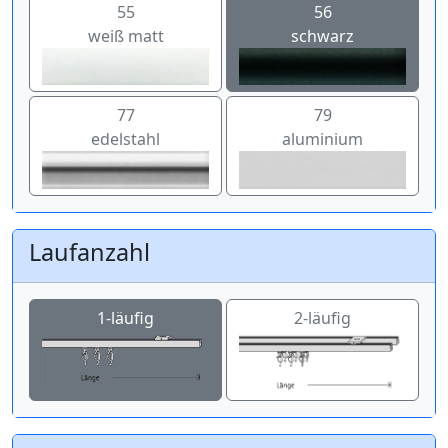
55
56
weiß matt
schwarz
77
79
edelstahl
aluminium
Laufanzahl
1-läufig
2-läufig