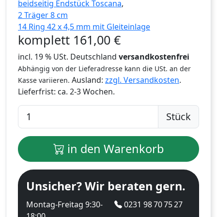
beidseitig Endstück Toscana
,
2 Träger 8 cm
14 Ring 42 x 4,5 mm mit Gleiteinlage
komplett
161,00
€
incl. 19 % USt. Deutschland
versandkostenfrei
Abhängig von der Lieferadresse kann die USt. an der
Ausland:
zzgl. Versandkosten
.
Kasse variieren.
Lieferfrist:
ca. 2-3 Wochen.
Stück
in den Warenkorb
Unsicher? Wir beraten gern.
Montag-Freitag 9:30-
0231 98 70 75 27
18:00