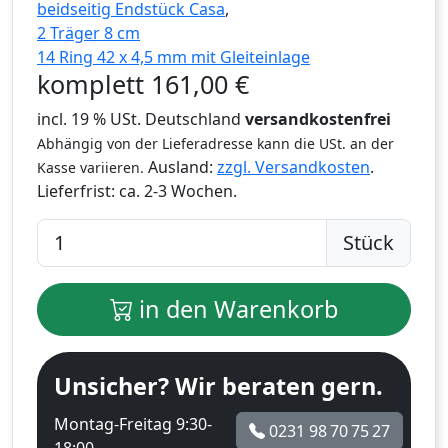
beidseitig Endstück Casa
,
2 Träger 8 cm
14 Ring 42 x 4,5 mm mit Gleiteinlage
komplett
161,00
€
incl. 19 % USt. Deutschland
versandkostenfrei
Abhängig von der Lieferadresse kann die USt. an der
Ausland:
zzgl. Versandkosten
.
Kasse variieren.
Lieferfrist:
ca. 2-3 Wochen.
Stück
in den Warenkorb
Unsicher? Wir beraten gern.
Montag-Freitag 9:30-
0231 98 70 75 27