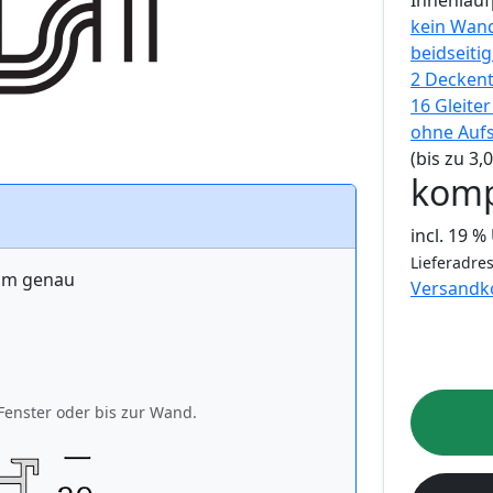
Innenlauf
kein Wan
beidseiti
2 Decken
16 Gleite
ohne Auf
(bis zu 3
komp
incl. 19 
Lieferadres
 cm genau
Versandk
Fenster oder bis zur Wand.