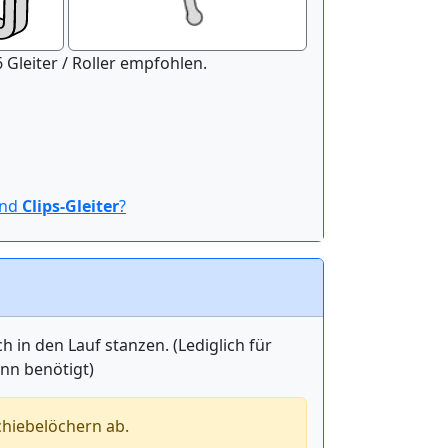
nitur der Länge 100 cm werden 16 Gleiter / Roller empfohlen.
ind
Clips-Gleiter
?
in den Lauf stanzen. (Lediglich für
ann benötigt)
chiebelöchern ab.