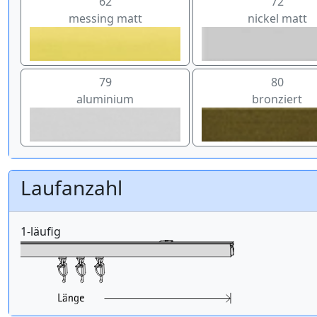
62
72
messing matt
nickel matt
79
80
aluminium
bronziert
Laufanzahl
1-läufig