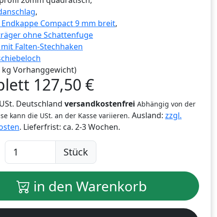
profil 20mm quadratisch,
danschlag
,
g Endkappe Compact 9 mm breit
,
träger ohne Schattenfuge
r mit Falten-Stechhaken
schiebeloch
,0 kg Vorhanggewicht)
lett
127,50
€
% USt. Deutschland
versandkostenfrei
Abhängig von der
Ausland:
zzgl.
se kann die USt. an der Kasse variieren.
osten
. Lieferfrist:
ca. 2-3 Wochen.
Stück
in den Warenkorb