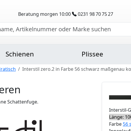
Beratung morgen 10:00
0231 98 70 75 27
Schienen
Plissee
ratisch
Interstil zero.2 in Farbe 56 schwarz maßgenau k
ieren
hne Schattenfuge.
Interstil
-
Länge: 10
Farbe
56 