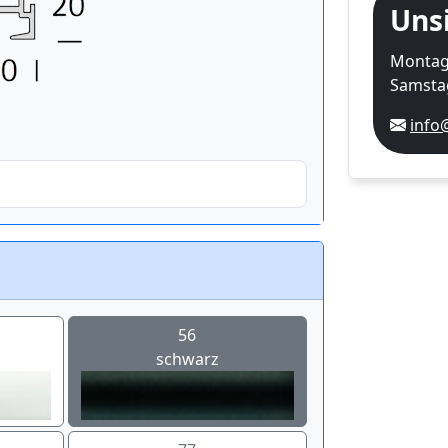
Uns
Montag-
Samstag
info
56
schwarz