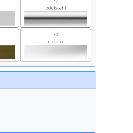
77
edelstahl
70
chrom