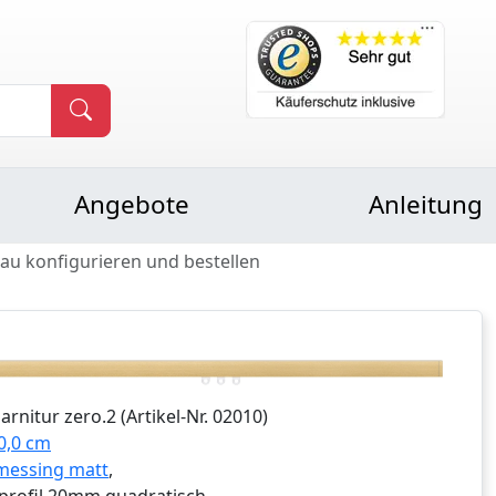
Angebote
Anleitung
nau konfigurieren und bestellen
Garnitur
zero.2
(Artikel-Nr.
02010
)
0,0 cm
messing matt
,