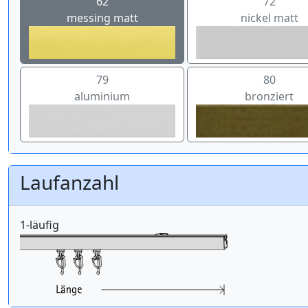
62
72
messing matt
nickel matt
79
80
aluminium
bronziert
Laufanzahl
1-läufig