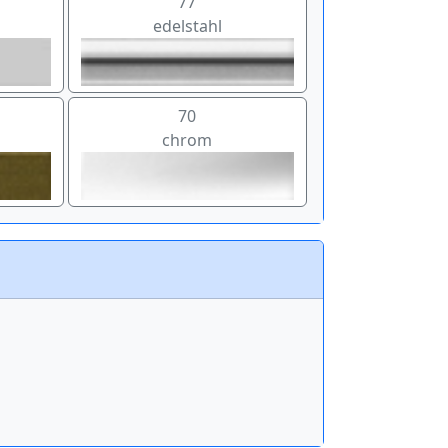
77
edelstahl
70
chrom