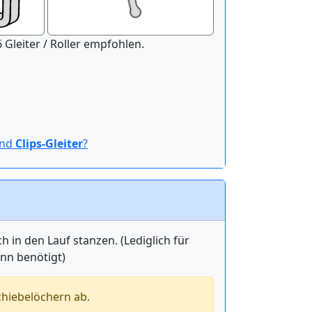
nitur der Länge 100 cm werden 16 Gleiter / Roller empfohlen.
ind
Clips-Gleiter
?
in den Lauf stanzen. (Lediglich für
ann benötigt)
chiebelöchern ab.