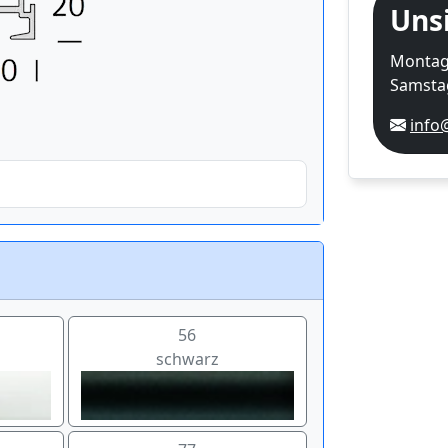
Uns
Montag-
Samstag
info
56
schwarz