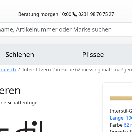
Beratung morgen 10:00
0231 98 70 75 27
Schienen
Plissee
ratisch
Interstil zero.2 in Farbe 62 messing matt maßge
ieren
hne Schattenfuge.
Interstil
-
Länge: 10
Farbe
62 