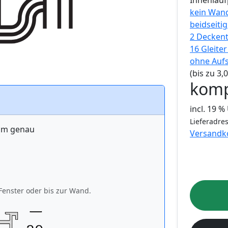
Innenlauf
kein Wan
beidseiti
2 Decken
16 Gleite
ohne Auf
(bis zu 3
komp
incl. 19 
Lieferadres
 cm genau
Versandk
Fenster oder bis zur Wand.