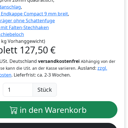
profil 20mm quadratisch,
danschlag
,
g Endkappe Compact 9 mm breit
,
träger ohne Schattenfuge
r mit Falten-Stechhaken
schiebeloch
,0 kg Vorhanggewicht)
lett
127,50
€
% USt. Deutschland
versandkostenfrei
Abhängig von der
Ausland:
zzgl.
se kann die USt. an der Kasse variieren.
osten
. Lieferfrist:
ca. 2-3 Wochen.
Stück
in den Warenkorb