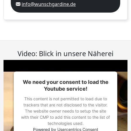
info@wunschgardine.de
Video: Blick in unsere Näherei
We need your consent to load the
Youtube service!
This content is not permitted to load due to
trackers that are not disclosed to the visitor.
The website owner needs to setup the site
with their CMP to add this content to the list of
technologies used.
Powered by
Usercentrics Consent