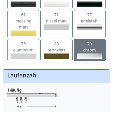
62
72
77
messing
nickel matt
edelstahl
matt
79
80
70
aluminium
bronziert
chrom
Laufanzahl
1-läufig