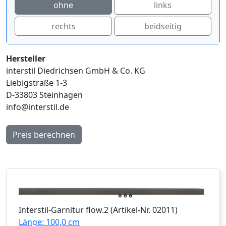
ohne
links
rechts
beidseitig
Hersteller
interstil Diedrichsen GmbH & Co. KG
Liebigstraße 1-3
D-33803 Steinhagen
info@interstil.de
Preis berechnen
Interstil
-Garnitur
flow.2
(Artikel-Nr.
02011
)
Länge: 100,0 cm