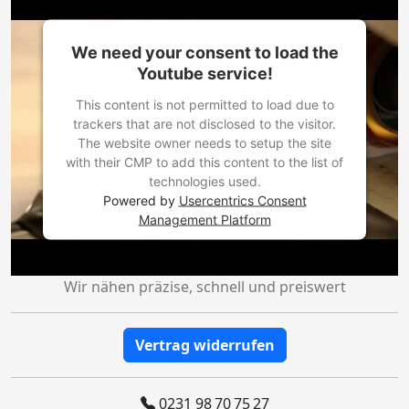
We need your consent to load the
Youtube service!
This content is not permitted to load due to
trackers that are not disclosed to the visitor.
The website owner needs to setup the site
with their CMP to add this content to the list of
technologies used.
Powered by
Usercentrics Consent
Management Platform
Wir nähen präzise, schnell und preiswert
Vertrag widerrufen
0231 98 70 75 27