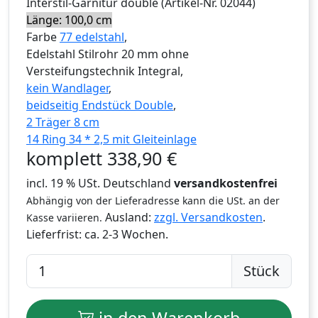
Interstil
-Garnitur
double
(Artikel-Nr.
02044
)
Länge: 100,0 cm
Farbe
77 edelstahl
,
Edelstahl Stilrohr 20 mm ohne
Versteifungstechnik Integral,
kein Wandlager
,
beidseitig Endstück Double
,
2 Träger 8 cm
14 Ring 34 * 2,5 mit Gleiteinlage
komplett
338,90
€
incl. 19 % USt. Deutschland
versandkostenfrei
Abhängig von der Lieferadresse kann die USt. an der
Ausland:
zzgl. Versandkosten
.
Kasse variieren.
Lieferfrist:
ca. 2-3 Wochen.
Stück
in den Warenkorb