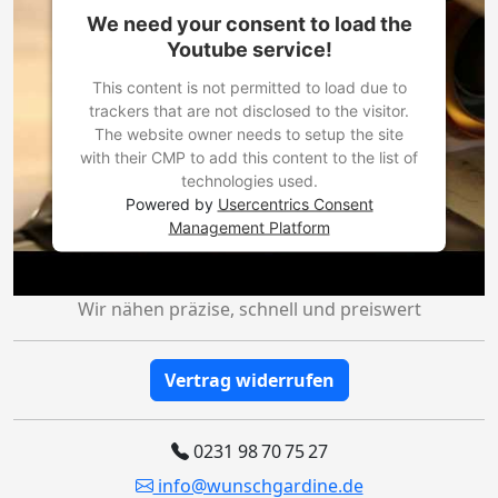
We need your consent to load the
Youtube service!
This content is not permitted to load due to
trackers that are not disclosed to the visitor.
The website owner needs to setup the site
with their CMP to add this content to the list of
technologies used.
Powered by
Usercentrics Consent
Management Platform
Wir nähen präzise, schnell und preiswert
Vertrag widerrufen
0231 98 70 75 27
info@wunschgardine.de