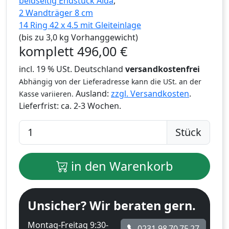
beidseitig Endstück Aida
,
2 Wandträger 8 cm
14 Ring 42 x 4.5 mit Gleiteinlage
(bis zu 3,0 kg Vorhanggewicht)
komplett
496,00
€
incl. 19 % USt. Deutschland
versandkostenfrei
Abhängig von der Lieferadresse kann die USt. an der
Ausland:
zzgl. Versandkosten
.
Kasse variieren.
Lieferfrist:
ca. 2-3 Wochen.
Stück
in den Warenkorb
Unsicher? Wir beraten gern.
Montag-Freitag 9:30-
0231 98 70 75 27