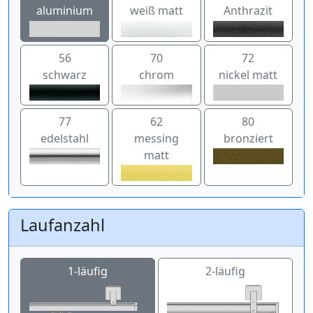
aluminium
weiß matt
Anthrazit
56
70
72
schwarz
chrom
nickel matt
77
62
80
edelstahl
messing
bronziert
matt
Laufanzahl
1-läufig
2-läufig