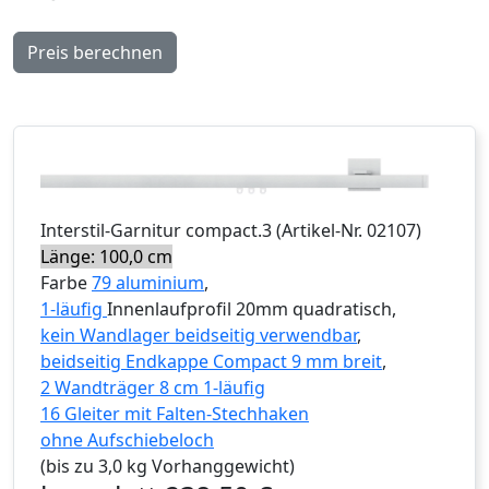
Preis berechnen
Interstil
-Garnitur
compact.3
(Artikel-Nr.
02107
)
Länge: 100,0 cm
Farbe
79 aluminium
,
1-läufig
Innenlaufprofil 20mm quadratisch,
kein Wandlager beidseitig verwendbar
,
beidseitig Endkappe Compact 9 mm breit
,
2 Wandträger 8 cm 1-läufig
16 Gleiter mit Falten-Stechhaken
ohne Aufschiebeloch
(bis zu 3,0 kg Vorhanggewicht)