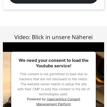
Video: Blick in unsere Näherei
We need your consent to load the
Youtube service!
This content is not permitted to load due to
trackers that are not disclosed to the visitor.
The website owner needs to setup the site
with their CMP to add this content to the list of
technologies used.
Powered by
Usercentrics Consent
Management Platform