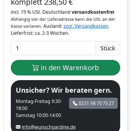
komplett
238,50
€
incl. 19 % USt. Deutschland
versandkostenfrei
Abhängig von der Lieferadresse kann die USt. an der
Ausland:
zzgl. Versandkosten
.
Kasse variieren.
Lieferfrist:
ca. 2-3 Wochen.
Stück
in den Warenkorb
Unsicher? Wir beraten gern.
Montag-Freitag 9:30-
0231 98 70 75 27
18:00
Samstag 10:00-14:00
info@wunschgardine.de