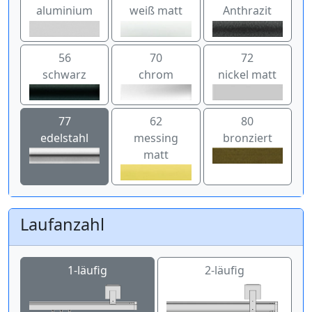
aluminium
weiß matt
Anthrazit
56
70
72
schwarz
chrom
nickel matt
77
62
80
edelstahl
messing
bronziert
matt
Laufanzahl
1-läufig
2-läufig