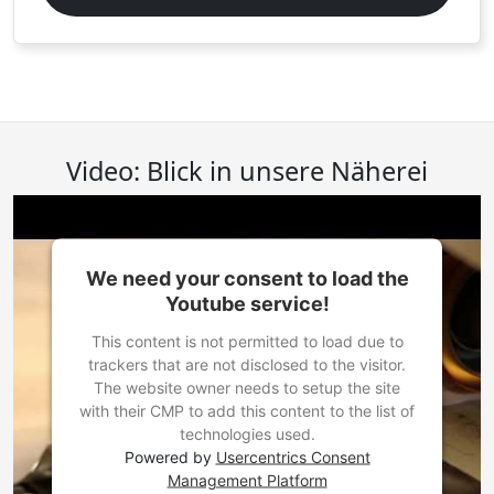
Video: Blick in unsere Näherei
We need your consent to load the
Youtube service!
This content is not permitted to load due to
trackers that are not disclosed to the visitor.
The website owner needs to setup the site
with their CMP to add this content to the list of
technologies used.
Powered by
Usercentrics Consent
Management Platform