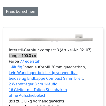
Preis berechnen
Interstil
-Garnitur
compact.3
(Artikel-Nr.
02107
)
Länge: 100,0 cm
Farbe
77 edelstahl
,
1-läufig
Innenlaufprofil 20mm quadratisch,
kein Wandlager beidseitig verwendbar
,
beidseitig Endkappe Compact 9 mm breit
,
2 Wandträger 8 cm 1-läufig
16 Gleiter mit Falten-Stechhaken
ohne Aufschiebeloch
(bis zu 3,0 kg Vorhanggewicht)