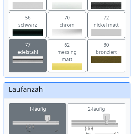
56
70
72
schwarz
chrom
nickel matt
77
62
80
edelstahl
messing
bronziert
matt
Laufanzahl
1-läufig
2-läufig