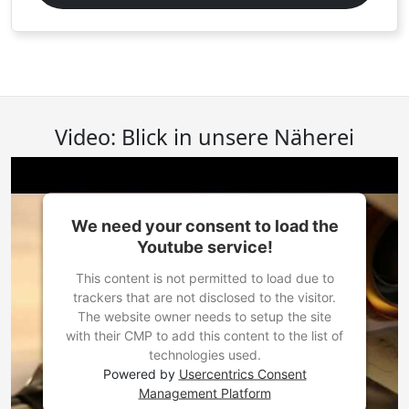
Video: Blick in unsere Näherei
We need your consent to load the
Youtube service!
This content is not permitted to load due to
trackers that are not disclosed to the visitor.
The website owner needs to setup the site
with their CMP to add this content to the list of
technologies used.
Powered by
Usercentrics Consent
Management Platform