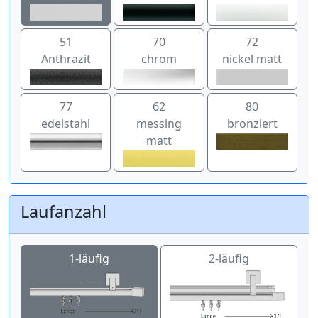
51
70
72
Anthrazit
chrom
nickel matt
77
62
80
edelstahl
messing
bronziert
matt
Laufanzahl
1-läufig
2-läufig