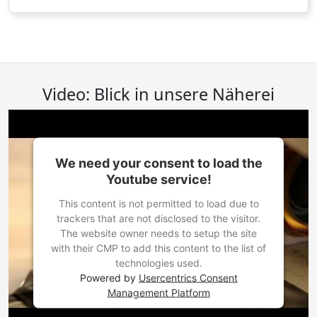
Video: Blick in unsere Näherei
We need your consent to load the
Youtube service!
This content is not permitted to load due to
trackers that are not disclosed to the visitor.
The website owner needs to setup the site
with their CMP to add this content to the list of
technologies used.
Powered by
Usercentrics Consent
Management Platform