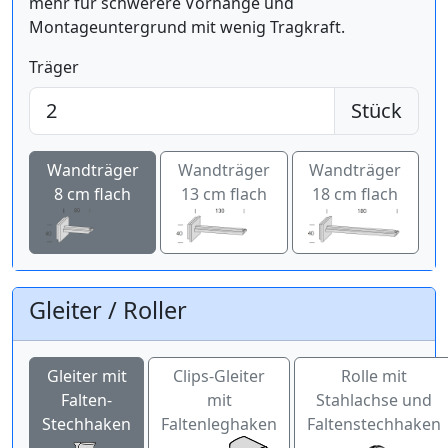
mehr für schwerere Vorhänge und
Montageuntergrund mit wenig Tragkraft.
Träger
Stück
Wandträger
Wandträger
Wandträger
8 cm flach
13 cm flach
18 cm flach
Gleiter / Roller
Gleiter mit
Clips-Gleiter
Rolle mit
Falten-
mit
Stahlachse und
Stechhaken
Faltenleghaken
Faltenstechhaken