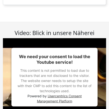
Video: Blick in unsere Näherei
We need your consent to load the
Youtube service!
This content is not permitted to load due to
trackers that are not disclosed to the visitor.
The website owner needs to setup the site
with their CMP to add this content to the list of
technologies used.
Powered by
Usercentrics Consent
Management Platform