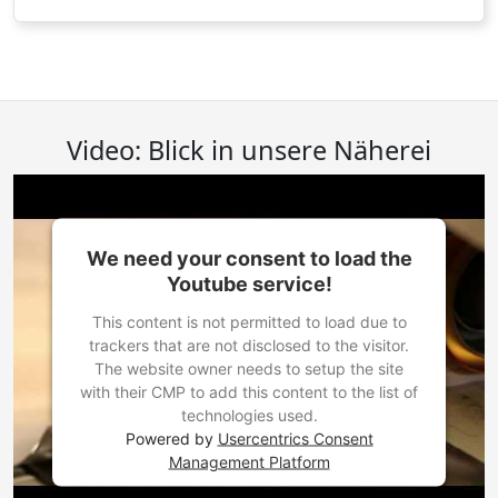
Video: Blick in unsere Näherei
We need your consent to load the
Youtube service!
This content is not permitted to load due to
trackers that are not disclosed to the visitor.
The website owner needs to setup the site
with their CMP to add this content to the list of
technologies used.
Powered by
Usercentrics Consent
Management Platform