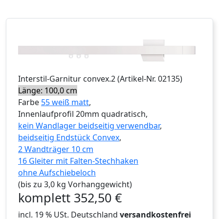
Interstil
-Garnitur
convex.2
(Artikel-Nr.
02135
)
Länge: 100,0 cm
Farbe
55 weiß matt
,
Innenlaufprofil 20mm quadratisch,
kein Wandlager beidseitig verwendbar
,
beidseitig Endstück Convex
,
2 Wandträger 10 cm
16 Gleiter mit Falten-Stechhaken
ohne Aufschiebeloch
(bis zu 3,0 kg Vorhanggewicht)
komplett
352,50
€
incl. 19 % USt. Deutschland
versandkostenfrei