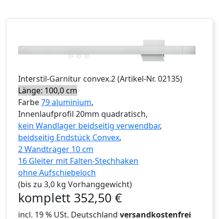
Interstil
-Garnitur
convex.2
(Artikel-Nr.
02135
)
Länge: 100,0 cm
Farbe
79 aluminium
,
Innenlaufprofil 20mm quadratisch,
kein Wandlager beidseitig verwendbar
,
beidseitig Endstück Convex
,
2 Wandträger 10 cm
16 Gleiter mit Falten-Stechhaken
ohne Aufschiebeloch
(bis zu 3,0 kg Vorhanggewicht)
komplett
352,50
€
incl. 19 % USt. Deutschland
versandkostenfrei