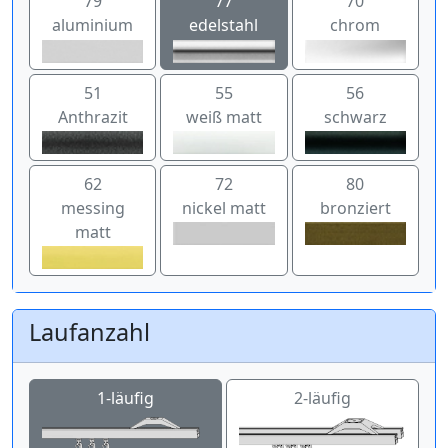
79
77
70
aluminium
edelstahl
chrom
51
55
56
Anthrazit
weiß matt
schwarz
62
72
80
messing
nickel matt
bronziert
matt
Laufanzahl
1-läufig
2-läufig