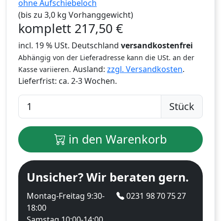
ohne Aufschiebeloch
(bis zu 3,0 kg Vorhanggewicht)
komplett
217,50
€
incl. 19 % USt. Deutschland
versandkostenfrei
Abhängig von der Lieferadresse kann die USt. an der
Ausland:
zzgl. Versandkosten
.
Kasse variieren.
Lieferfrist:
ca. 2-3 Wochen.
Stück
in den Warenkorb
Unsicher? Wir beraten gern.
Montag-Freitag 9:30-
0231 98 70 75 27
18:00
Samstag 10:00-14:00