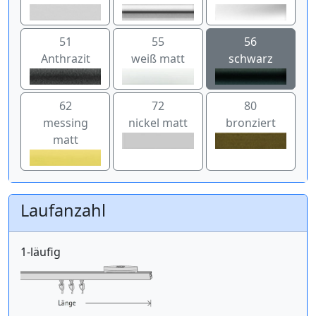
51
55
56
Anthrazit
weiß matt
schwarz
62
72
80
messing
nickel matt
bronziert
matt
Laufanzahl
1-läufig