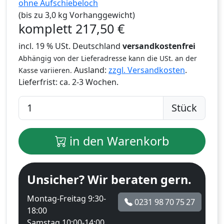
ohne Aufschiebeloch
(bis zu 3,0 kg Vorhanggewicht)
komplett
217,50
€
incl. 19 % USt. Deutschland
versandkostenfrei
Abhängig von der Lieferadresse kann die USt. an der
Ausland:
zzgl. Versandkosten
.
Kasse variieren.
Lieferfrist:
ca. 2-3 Wochen.
Stück
in den Warenkorb
Unsicher? Wir beraten gern.
Montag-Freitag 9:30-
0231 98 70 75 27
18:00
Samstag 10:00-14:00