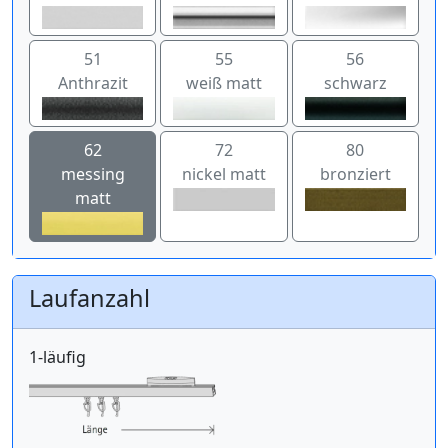
51
55
56
Anthrazit
weiß matt
schwarz
62
72
80
messing
nickel matt
bronziert
matt
Laufanzahl
1-läufig