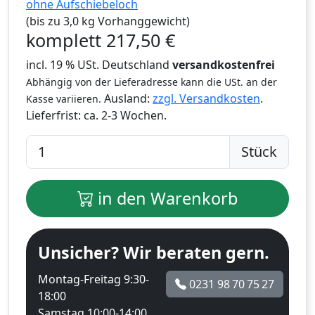
ohne Aufschiebeloch
(bis zu 3,0 kg Vorhanggewicht)
komplett
217,50
€
incl. 19 % USt. Deutschland
versandkostenfrei
Abhängig von der Lieferadresse kann die USt. an der
Ausland:
zzgl. Versandkosten
.
Kasse variieren.
Lieferfrist:
ca. 2-3 Wochen.
Stück
in den Warenkorb
Unsicher? Wir beraten gern.
Montag-Freitag 9:30-
0231 98 70 75 27
18:00
Samstag 10:00-14:00